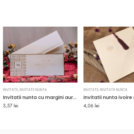
INVITATII
,
INVITATII NUNTA
INVITATII
,
INVITATII NUNTA
Invitatii nunta cu margini aurii şi model cu iniţialele mirilor 11.5 x 27.5 cm
3,57
lei
4,06
lei