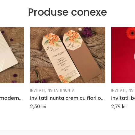
Produse conexe
INVITATII
,
INVITATII NUNTA
INVITATII
,
INVI
Invitatii nunta ivoire moderna cu linii argintii 19 x 18.9 cm
Invitatii nunta crem cu flori orange 7.9 x 21.5 cm
2,50
lei
2,79
lei