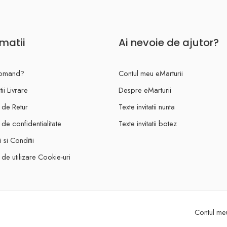
rmatii
Ai nevoie de ajutor?
omand?
Contul meu eMarturii
ii Livrare
Despre eMarturii
a de Retur
Texte invitatii nunta
a de confidentialitate
Texte invitatii botez
 si Conditii
a de utilizare Cookie-uri
Contul meu