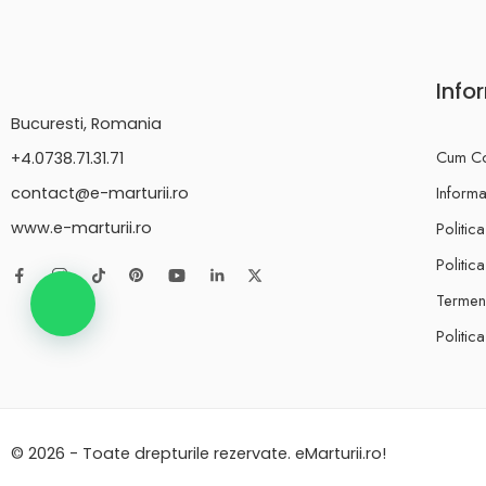
Info
Bucuresti, Romania
Cum C
+4.0738.71.31.71
Informat
contact@e-marturii.ro
Politic
www.e-marturii.ro
Politic
Termeni
Politic
© 2026 - Toate drepturile rezervate. eMarturii.ro!