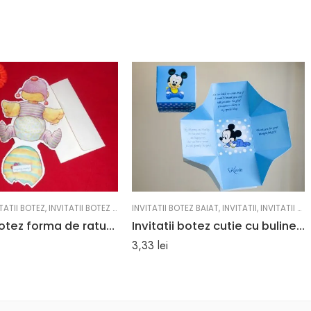
TATII BOTEZ
,
INVITATII BOTEZ BAIAT
INVITATII BOTEZ BAIAT
,
INVITATII
,
INVITATII BOTEZ
Invitatii botez forma de ratusca 9 cm x 19.5 cm
Invitatii botez cutie cu buline Mickey Mouse 7 cm x 7 cm
3,33
lei