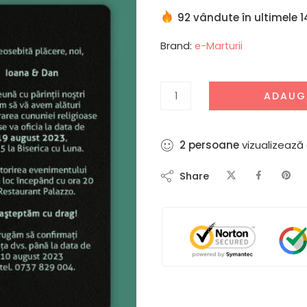
92 vândute în ultimele 1
Brand:
e-Marturii
ADAUG
4
persoane
vizualizează
Share