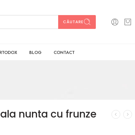
CĂUTARE
ORTODOX
BLOG
CONTACT
itala nunta cu frunze