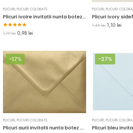
PLICURI
,
PLICURI COLORATE
PLICURI
,
PLICURI COLORA
Plicuri ivoire invitatii nunta botez sau felicitari i8 133 x 184 mm set 20 buc
1,10
lei
1,46
lei
Evaluat la
0,98
lei
1,19
lei
5.00
din 5
-17%
-27%
PLICURI
,
PLICURI COLORATE
PLICURI
,
PLICURI COLORA
Plicuri aurii invitatii nunta botez C6 114 x 162 mm set 20 buc