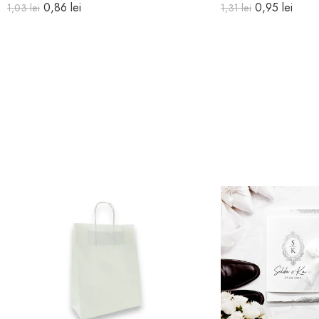
0,86
lei
0,95
lei
1,03
lei
1,31
lei