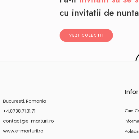
cu invitatii de nunta
VEZI COLECTII
Info
Bucuresti, Romania
Cum C
+4.0738.71.31.71
Informat
contact@e-marturii.ro
Politic
www.e-marturii.ro