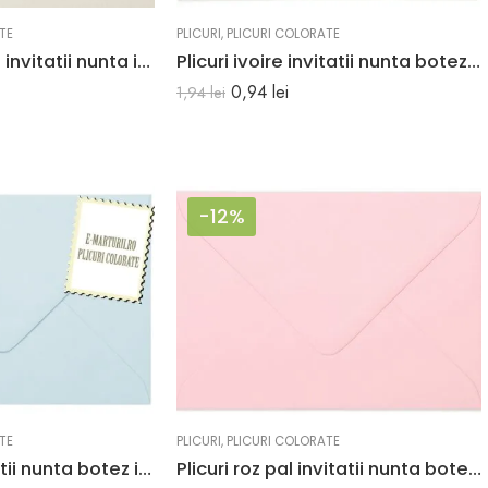
TE
PLICURI
,
PLICURI COLORATE
Plicuri ivory sidef invitatii nunta i8 133 x 184 mm set 20 buc
Plicuri ivoire invitatii nunta botez C6 114 x 162 mm set 20 buc
0,94
lei
1,94
lei
-12%
TE
PLICURI
,
PLICURI COLORATE
Plicuri bleu invitatii nunta botez i8 133 x 184 mm set 20 buc
Plicuri roz pal invitatii nunta botez C6 114×162 mm Set 20 buc