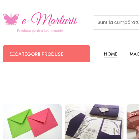
eMărturii - Invitatii nunta si bot
HOME
MAG
CATEGORII PRODUSE