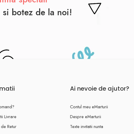
 si botez de la noi!
rmatii
Ai nevoie de ajutor?
omand?
Contul meu eMarturii
ii Livrare
Despre eMarturii
a de Retur
Texte invitatii nunta