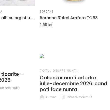
TA
BORCANE
Invitatii de nunta alb cu argintiu 2606
Borcane 314ml Amfora TO63
1,58
lei
TOTUL DESP
TOTUL DESPRE NUNTI
Plicuri b
Calendar nunti ortodox
complet
iulie-decembrie 2026: cand
Aurora
poti face nunta
Aurora
Citeste mai mult