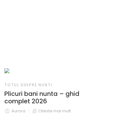
RE NUNTI
ani nunta – ghid
 2026
Citeste mai mult