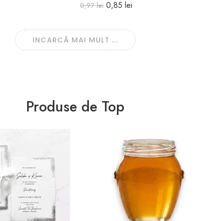
0,85
lei
0,97
lei
INCARCĂ MAI MULT ...
Produse de Top