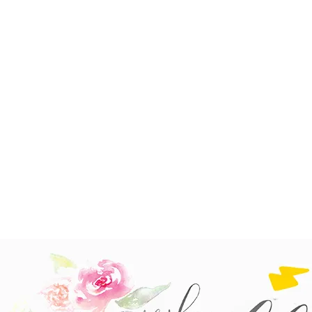
UNCATEGORIZED
Pachete cadou botez – 
si tendinte 2026
Aurora
Citeste mai mult