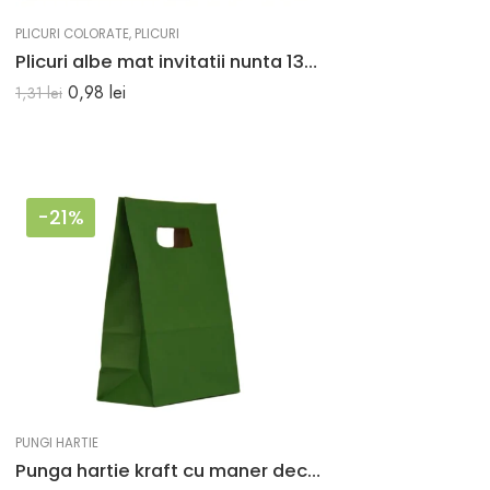
PLICURI COLORATE
,
PLICURI
Plicuri albe mat invitatii nunta 133 x 184 mm set 20 buc
0,98
lei
1,31
lei
-21%
PUNGI HARTIE
Punga hartie kraft cu maner decupat 14x7x21 cm VERDE INCHIS (TUBORG)