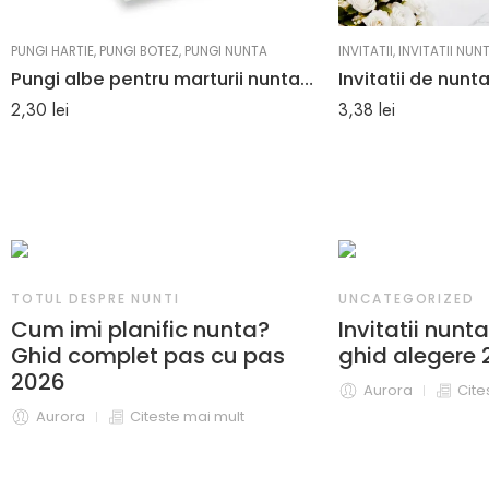
PUNGI HARTIE
,
PUNGI BOTEZ
,
PUNGI NUNTA
INVITATII
,
INVITATII NUN
Pungi albe pentru marturii nunta sau botez
2,30
lei
3,38
lei
RE NUNTI
UNCATEGORIZED
planific nunta?
Invitatii nunta tiparite –
plet pas cu pas
ghid alegere 2026
Aurora
Citeste mai mult
Citeste mai mult