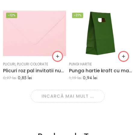
-12%
-21%
PLICURI
,
PLICURI COLORATE
PUNGI HARTIE
Plicuri roz pal invitatii nunta botez C6 114×162 mm Set 20 buc
Punga hartie kraft cu maner decupat 14x7x21 cm VERDE INCHIS (TUBORG)
0,85
lei
0,94
lei
0,97
lei
1,19
lei
INCARCĂ MAI MULT ...