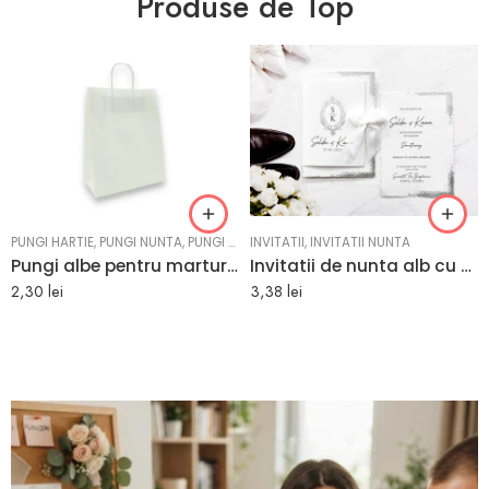
Produse de Top
PUNGI HARTIE
,
PUNGI NUNTA
,
PUNGI BOTEZ
INVITATII
,
INVITATII NUNTA
Pungi albe pentru marturii nunta sau botez
Invitatii de nunta alb cu argintiu 2606
2,30
lei
3,38
lei