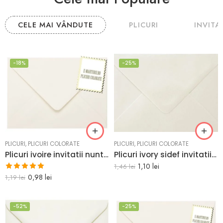
CELE MAI VÂNDUTE
PLICURI
INVITAT
-18%
-25%
PLICURI
,
PLICURI COLORATE
PLICURI
,
PLICURI COLORATE
Plicuri ivoire invitatii nunta botez sau felicitari i8 133 x 184 mm set 20 buc
Plicuri ivory sidef invitatii nunta i8 133 x 184 mm set 20 buc
1,10
lei
1,46
lei
Evaluat la
0,98
lei
1,19
lei
5.00
din 5
-52%
-25%