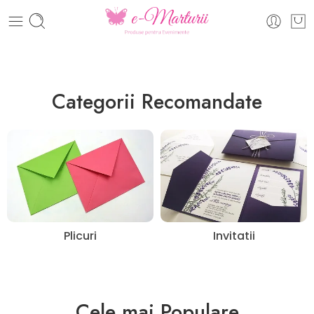
eMărturii - Invitatii nunta si botez, plicuri colorate
Categorii Recomandate
Plicuri
Invitatii
Cele mai Populare