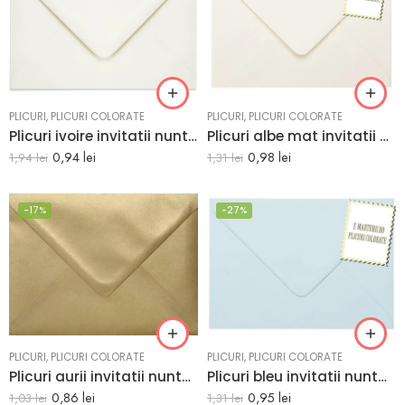
PLICURI
,
PLICURI COLORATE
PLICURI
,
PLICURI COLORATE
Plicuri ivoire invitatii nunta botez C6 114 x 162 mm set 20 buc
Plicuri albe mat invitatii nunta 133 x 184 mm set 20 buc
0,94
lei
0,98
lei
1,94
lei
1,31
lei
11 x 22.5 cm
13 x 18cm
14 x 20 cm
-17%
-27%
PLICURI
,
PLICURI COLORATE
PLICURI
,
PLICURI COLORATE
Plicuri aurii invitatii nunta botez C6 114 x 162 mm set 20 buc
Plicuri bleu invitatii nunta botez i8 133 x 184 mm set 20 buc
0,86
lei
0,95
lei
1,03
lei
1,31
lei