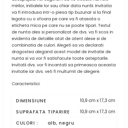
mirilor, initialele lor sau chiar data nuntii. Invitatia
va fi introdusa intr-o piesa tip buzunar si la final
legata cu o sfoara pe care va fi atasata o
eticheta mica pe care nu se poate tipari. Textul
de nunta ales si personalizat de dvs. va fi scos in
evidenta de detaliile atat de atent alese si de
combinatia de culori. Alegeti sa va declarati
dragostea alegand acest model de invitatie de
nunta si va vor fi satisfacute toate asteptarile.
Invitatii dvs. vor fi incantati sa primeasca aceasta
invitatie iar dvs. veti fi multumit de alegere.
Caracteristici:
10,9 cm x 17,3 cm
DIMENSIUNE
10,9 cm x 17,3 cm
SUPRAFATA TIPARIRE
CULORI : alb, negru