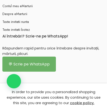
Contul meu eMarturii
Despre eMarturii
Texte invitatii nunta
Texte invitatii botez
Ai întrebări? Scrie-ne pe WhatsApp!
Răspundem rapid pentru orice întrebare despre invitații,
mărturii, plicuri.
💬 Scrie pe WhatsApp
In order to provide you a personalized shopping
© 2026 - Toate drepturile rezervate. eMarturii.ro!
experience, our site uses cookies. By continuing to use
this site, you are agreeing to our
cookie policy.
Contul meu eMarturii
Despre eMarturii
Texte invitatii nunta