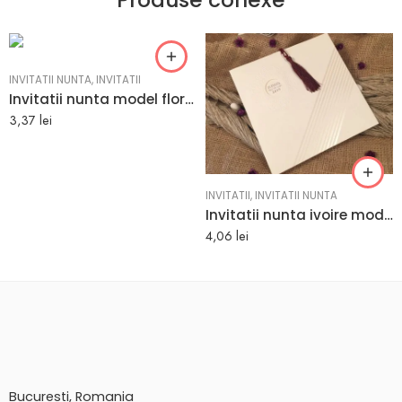
INVITATII NUNTA
,
INVITATII
Invitatii nunta model floral mov elegant 13.9 x 20.7 cm
3,37
lei
INVITATII
,
INVITATII NUNTA
Invitatii nunta ivoire moderna cu linii argintii 19 x 18.9 cm
4,06
lei
Bucuresti, Romania