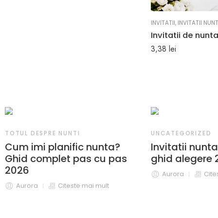
INVITATII
,
INVITATII NUN
3,38
lei
TOTUL DESPRE NUNTI
UNCATEGORIZED
Cum imi planific nunta?
Invitatii nunta
Ghid complet pas cu pas
ghid alegere
2026
Aurora
Cite
Aurora
Citeste mai mult