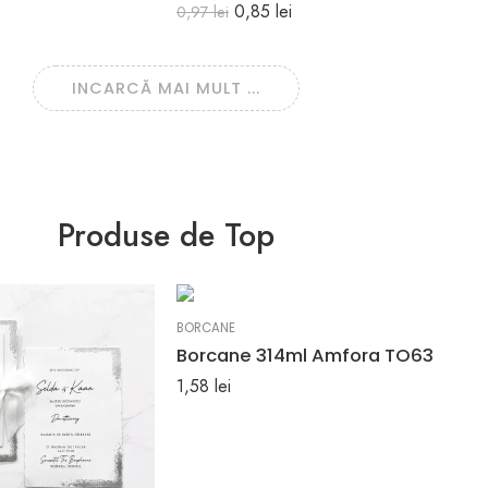
0,85
lei
0,97
lei
INCARCĂ MAI MULT ...
Produse de Top
BORCANE
Borcane 314ml Amfora TO63
1,58
lei