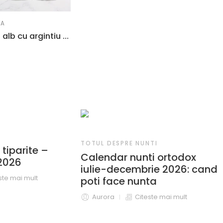
TA
Invitatii de nunta alb cu argintiu 2606
TOTUL DESPRE NUNTI
 tiparite –
Calendar nunti ortodox
 2026
iulie-decembrie 2026: cand
ste mai mult
poti face nunta
Aurora
Citeste mai mult