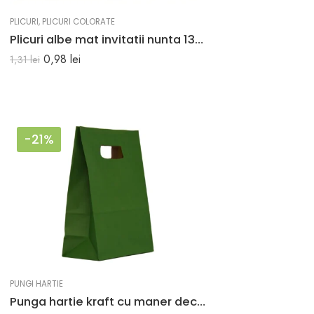
PLICURI
,
PLICURI COLORATE
Plicuri albe mat invitatii nunta 133 x 184 mm set 20 buc
0,98
lei
1,31
lei
-21%
PUNGI HARTIE
Punga hartie kraft cu maner decupat 14x7x21 cm VERDE INCHIS (TUBORG)