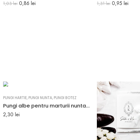
0,86
lei
0,95
lei
1,03
lei
1,31
lei
PUNGI HARTIE
,
PUNGI NUNTA
,
PUNGI BOTEZ
Pungi albe pentru marturii nunta sau botez
2,30
lei