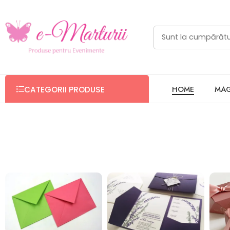
eMărturii - Invitatii nunta si bot
HOME
MAG
CATEGORII PRODUSE