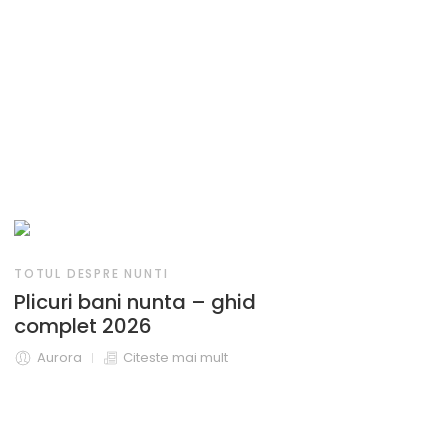
TOTUL DESPRE NUNTI
Plicuri bani nunta – ghid
complet 2026
Aurora
Citeste mai mult