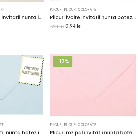
URI
PLICURI
,
PLICURI COLORATE
Plicuri ivory sidef invitatii nunta i8 133 x 184 mm set 20 buc
Plicuri ivoire invitatii nunta botez C6 114 x 162 mm set 20 buc
0,94
lei
1,94
lei
-12%
TE
PLICURI
,
PLICURI COLORATE
Plicuri bleu invitatii nunta botez i8 133 x 184 mm set 20 buc
Plicuri roz pal invitatii nunta botez C6 114×162 mm Set 20 buc