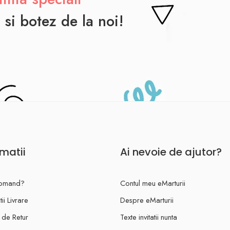
 si botez de la noi!
rmatii
Ai nevoie de ajutor?
omand?
Contul meu eMarturii
ii Livrare
Despre eMarturii
a de Retur
Texte invitatii nunta