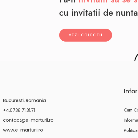
cu invitatii de nunta
VEZI COLECTII
Info
Bucuresti, Romania
Cum C
+4.0738.71.31.71
Informat
contact@e-marturii.ro
Politic
www.e-marturii.ro