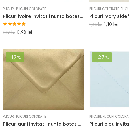
PLICURI
,
PLICURI COLORATE
PLICURI COLORATE
,
PLIC
Plicuri ivoire invitatii nunta botez sau felicitari i8 133 x 184 mm set 20 buc
1,10
lei
1,46
lei
Evaluat la
0,98
lei
1,19
lei
5.00
din 5
-17%
-27%
PLICURI
,
PLICURI COLORATE
PLICURI
,
PLICURI COLORA
Plicuri aurii invitatii nunta botez C6 114 x 162 mm set 20 buc