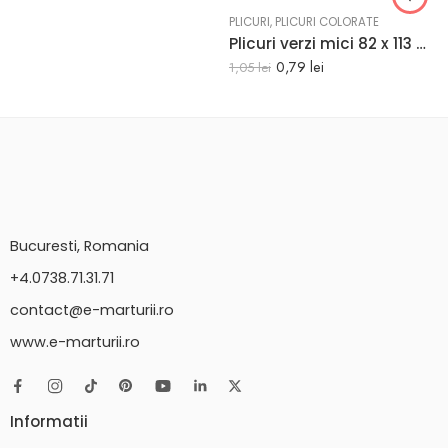
PLICURI
,
PLICURI COLORATE
Plicuri verzi mici 82 x 113 mm set 20 buc
0,79
lei
1,05
lei
Bucuresti, Romania
+4.0738.71.31.71
contact@e-marturii.ro
www.e-marturii.ro
Informatii