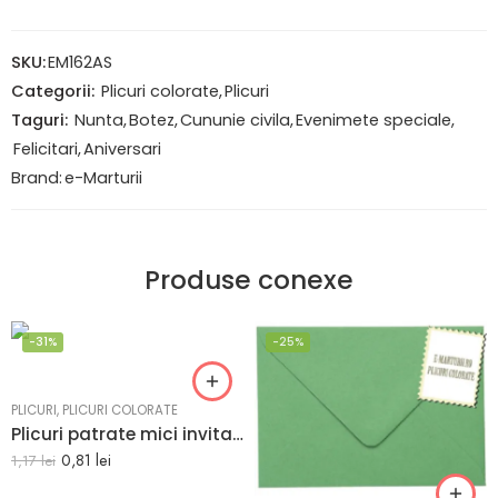
SKU:
EM162AS
Categorii:
Plicuri colorate
,
Plicuri
Taguri:
Nunta
,
Botez
,
Cununie civila
,
Evenimete speciale
,
Felicitari
,
Aniversari
Brand:
e-Marturii
Produse conexe
-31%
-25%
PLICURI
,
PLICURI COLORATE
Plicuri patrate mici invitatii hartie craft reciclata Vintage 130 x 130 mm set 20 buc
0,81
lei
1,17
lei