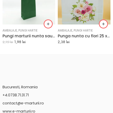
AMBALAJE
,
PUNGI HARTIE
AMBALAJE
,
PUNGI HARTIE
Pungi marturii nunta sau botez de culoare verde 18 x 8.5 x 30 cm
Punga nunta cu flori 25 x 11 x 28 cm
1,98
lei
2,38
lei
2,15
lei
Bucuresti, Romania
+4.0738.71.31.71
contact@e-marturii.ro
www.e-marturii.ro