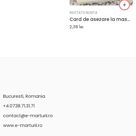
INVITATII NUNTA
Card de asezare la masa model flori aurii 12.5 x 8.5 cm
2,58
lei
Bucuresti, Romania
+4.0738.71.31.71
contact@e-marturii.ro
www.e-marturii.ro