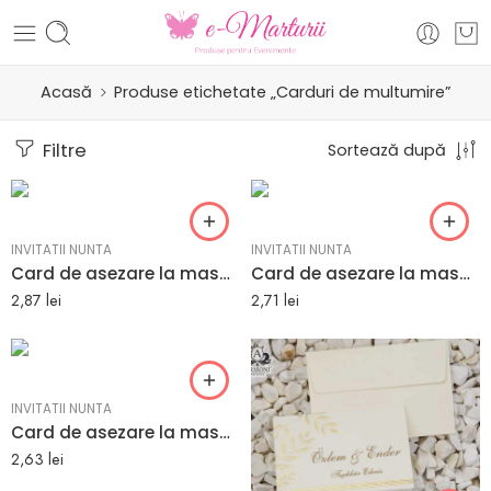
Acasă
Produse etichetate „Carduri de multumire”
Filtre
Sortează după
INVITATII NUNTA
INVITATII NUNTA
Card de asezare la masa alb linii negre 12.5 x 8.5 cm
Card de asezare la masa model linii aurii 12.5 x 8.5 cm
2,87
lei
2,71
lei
INVITATII NUNTA
Card de asezare la masa alb elegant 12.5 x 8.5 cm
2,63
lei