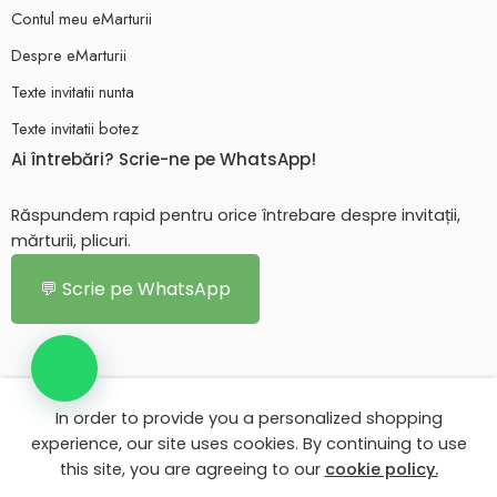
Contul meu eMarturii
Despre eMarturii
Texte invitatii nunta
Texte invitatii botez
Ai întrebări? Scrie-ne pe WhatsApp!
Răspundem rapid pentru orice întrebare despre invitații,
mărturii, plicuri.
💬 Scrie pe WhatsApp
In order to provide you a personalized shopping
© 2026 - Toate drepturile rezervate. eMarturii.ro!
experience, our site uses cookies. By continuing to use
this site, you are agreeing to our
cookie policy.
Contul meu eMarturii
Despre eMarturii
Texte invitatii nunta