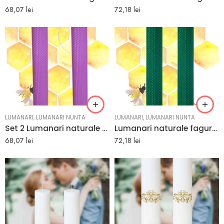
68,07
lei
72,18
lei
LUMANARI
,
LUMANARI NUNTA
LUMANARI
,
LUMANARI NUNTA
Set 2 Lumanari naturale fagure din Ceara de Albine colorata mov, realizate handmade in atelierele noastre.
Lumanari naturale fagure verde inchis – e-marturii.ro
68,07
lei
72,18
lei