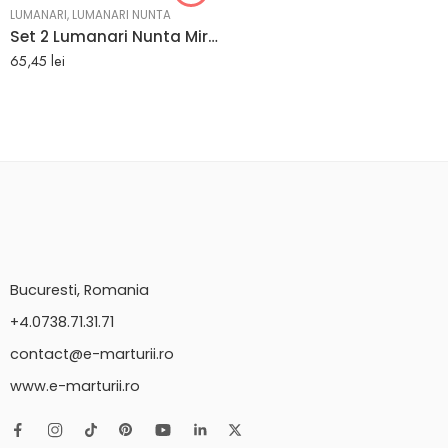
LUMANARI
,
LUMANARI NUNTA
Set 2 Lumanari Nunta Mire si Mireasa cu albastru
65,45
lei
Bucuresti, Romania
+4.0738.71.31.71
contact@e-marturii.ro
www.e-marturii.ro