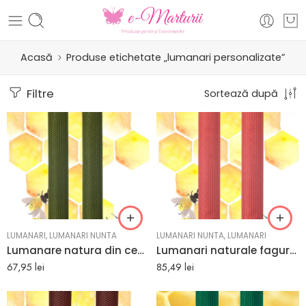
Acasă
Produse etichetate „lumanari personalizate”
Filtre
Sortează după
LUMANARI
,
LUMANARI NUNTA
LUMANARI NUNTA
,
LUMANARI
Lumanare natura din ceara de albine h40 mm d5.5 mm
Lumanari naturale fagure din ceara de albine colorata portocaliu
67,95
lei
85,49
lei