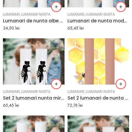
LUMANARI
,
LUMANARI NUNTA
LUMANARI
,
LUMANARI NUNTA
Lumanari de nunta albe simplitate
Lumanari de nunta model regal eleganta
34,50
lei
65,45
lei
LUMANARI
,
LUMANARI NUNTA
LUMANARI
,
LUMANARI NUNTA
Set 2 lumanari nunta mire si mireasa alb negru | e-marturii.ro
Set 2 lumanari de nunta cu model fagure
65,45
lei
72,18
lei