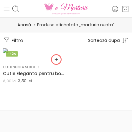
Acasă
Produse etichetate „marturie nunta”
Filtre
Sortează după
-42%
CUTII NUNTA SI BOTEZ
Cutie Eleganta pentru bomboane Tematica Fluturi
3,50
lei
6,00
lei