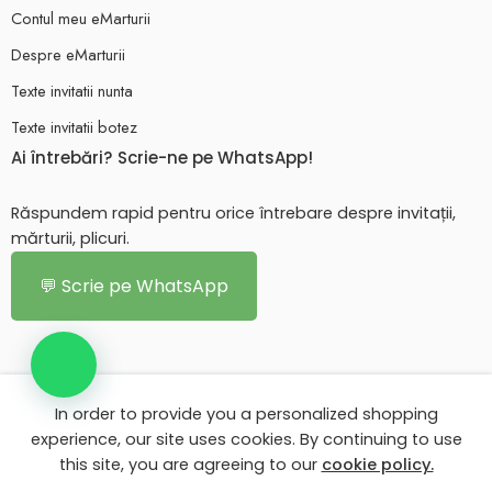
Contul meu eMarturii
Despre eMarturii
Texte invitatii nunta
Texte invitatii botez
Ai întrebări? Scrie-ne pe WhatsApp!
Răspundem rapid pentru orice întrebare despre invitații,
mărturii, plicuri.
💬 Scrie pe WhatsApp
In order to provide you a personalized shopping
© 2026 - Toate drepturile rezervate. eMarturii.ro!
experience, our site uses cookies. By continuing to use
this site, you are agreeing to our
cookie policy.
Contul meu eMarturii
Despre eMarturii
Texte invitatii nunta