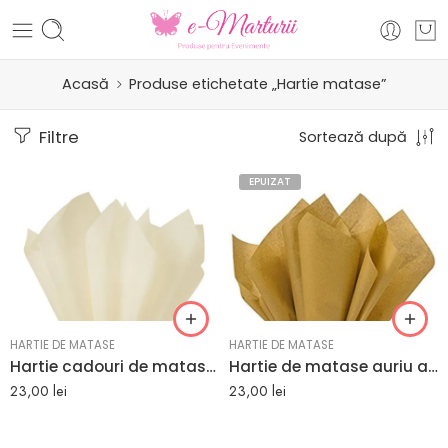
Acasă
Produse etichetate „Hartie matase”
Filtre
Sortează după
EPUIZAT
HARTIE DE MATASE
HARTIE DE MATASE
Hartie cadouri de matase vanila ivorie set 24 buc
Hartie de matase auriu antic set 24 buc
23,00
lei
23,00
lei