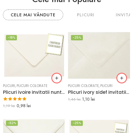
CELE MAI VÂNDUTE
PLICURI
INVITAT
-18%
-25%
PLICURI
,
PLICURI COLORATE
PLICURI COLORATE
,
PLICURI
Plicuri ivoire invitatii nunta botez sau felicitari i8 133 x 184 mm set 20 buc
Plicuri ivory sidef invitatii nunta i8 133 x 184 mm set 20 buc
1,10
lei
1,46
lei
Evaluat la
0,98
lei
1,19
lei
5.00
din 5
-52%
-25%