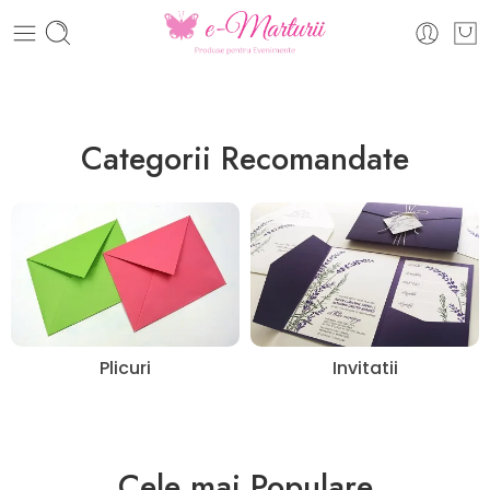
eMărturii - Invitatii nunta si botez, plicuri colorate
Categorii Recomandate
Plicuri
Invitatii
Cele mai Populare