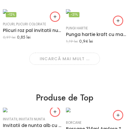
-12%
-21%
PLICURI
,
PLICURI COLORATE
PUNGI HARTIE
Plicuri roz pal invitatii nunta botez C6 114×162 mm Set 20 buc
Punga hartie kraft cu maner decupat 14x7x21 cm VERDE INCHIS (TUBORG)
0,85
lei
0,97
lei
0,94
lei
1,19
lei
INCARCĂ MAI MULT ...
Produse de Top
INVITATII
,
INVITATII NUNTA
BORCANE
Invitatii de nunta alb cu argintiu 2606
Borcane 314ml Amfora TO63