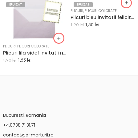
EPUIZAT
EPUIZAT
PLICURI
,
PLICURI COLORATE
Plicuri bleu invitatii felicitare C5 162 x 229 mm set 20 buc
1,50
lei
1,90
lei
PLICURI
,
PLICURI COLORATE
Plicuri lila sidef invitatii nunta C5 162 x 229 mm set 20 buc
1,55
lei
1,90
lei
Bucuresti, Romania
+4.0738.71.31.71
contact@e-marturii.ro