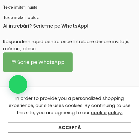
Texte invitatii nunta
Texte invitatii botez
Ai întrebări? Scrie-ne pe WhatsApp!
Răspundem rapid pentru orice întrebare despre invitații,
mărturii, plicuri.
💬 Scrie pe WhatsApp
In order to provide you a personalized shopping
© 2026 - Toate drepturile rezervate. eMarturii.ro!
experience, our site uses cookies. By continuing to use
this site, you are agreeing to our
cookie policy.
Contul meu eMarturii
Despre eMarturii
Texte invitatii nunta
Texte invitatii botez
ACCEPTĂ