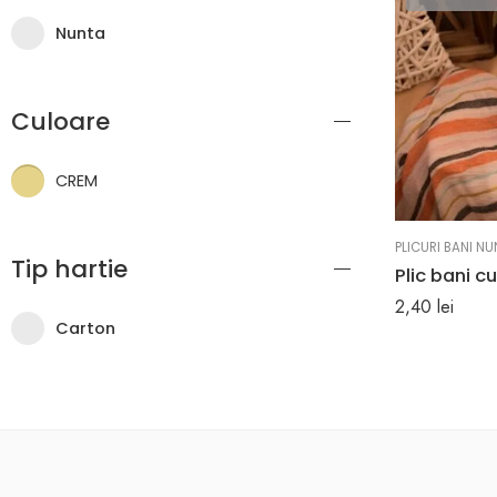
Nunta
Culoare
CREM
PLICURI BANI N
Tip hartie
Plic bani cu
2,40
lei
Carton