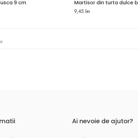
atusca 9 cm
Martisor din turta dulce 
9,45
lei
te
rmatii
Ai nevoie de ajutor?