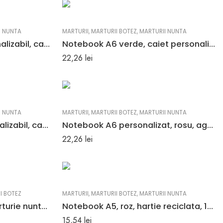
I NUNTA
MARTURII
,
MARTURII BOTEZ
,
MARTURII NUNTA
Notebook A6, roz, personalizabil, cadou de colectie
Notebook A6 verde, caiet personalizat, jurnal, marturie
22,26
lei
I NUNTA
MARTURII
,
MARTURII BOTEZ
,
MARTURII NUNTA
Notebook A6 alb, personalizabil, cadou deosebit
Notebook A6 personalizat, rosu, agenda, cadou, amintire unica
22,26
lei
I BOTEZ
MARTURII
,
MARTURII BOTEZ
,
MARTURII NUNTA
Agenda A5, albastra, marturie nunta, botez
Notebook A5, roz, hartie reciclata, 196 pagini, coperta personalizabila
15,54
lei