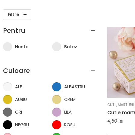
Filtre
Pentru
Nunta
Botez
Culoare
ALB
ALBASTRU
AURIU
CREM
CUTII
,
MARTURII
Cutie mart
GRI
LILA
4,50
lei
NEGRU
ROSU