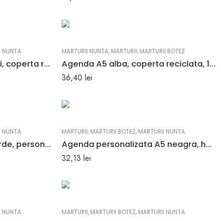
I NUNTA
MARTURII NUNTA
,
MARTURII
,
MARTURII BOTEZ
Agenda A5, gri, 196 pagini, coperta reciclata
Agenda A5 alba, coperta reciclata, 196 pagini, personalizat
36,40
lei
I NUNTA
MARTURII
,
MARTURII BOTEZ
,
MARTURII NUNTA
Agenda nedatata A5, verde, personalizata
Agenda personalizata A5 neagra, hartie ivoire, nedatata
32,13
lei
I NUNTA
MARTURII
,
MARTURII BOTEZ
,
MARTURII NUNTA