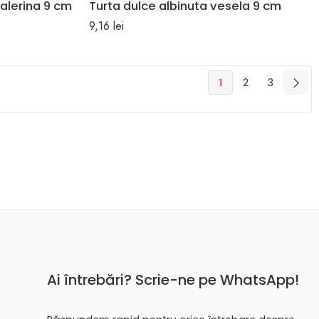
balerina 9 cm
Turta dulce albinuta vesela 9 cm
9,16
lei
1
2
3
Ai întrebări? Scrie-ne pe WhatsApp!