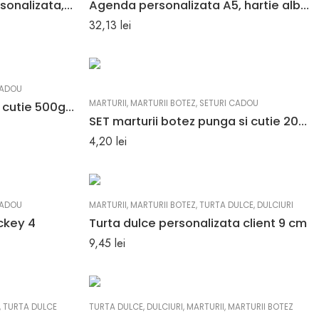
Agenda nedatata A5 personalizata, lila, agenda nedatata
Agenda personalizata A5, hartie alba neliniata, flexibila, fara data
32,13
lei
CADOU
MARTURII
,
MARTURII BOTEZ
,
SETURI CADOU
SET marturii botez punga cutie 500g Minnie 2
SET marturii botez punga si cutie 200g Minnie 4
4,20
lei
CADOU
MARTURII
,
MARTURII BOTEZ
,
TURTA DULCE
,
DULCIURI
ickey 4
Turta dulce personalizata client 9 cm
9,45
lei
,
TURTA DULCE
TURTA DULCE
,
DULCIURI
,
MARTURII
,
MARTURII BOTEZ