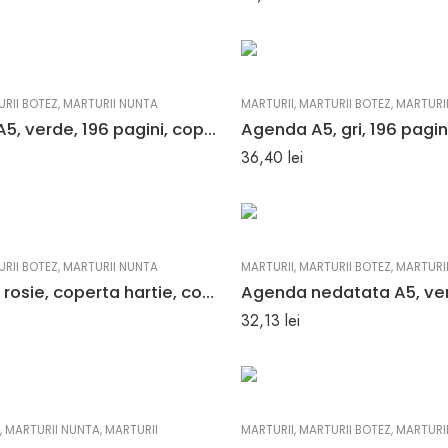
RII BOTEZ
,
MARTURII NUNTA
MARTURII
,
MARTURII BOTEZ
,
MARTURI
Notebook A5, verde, 196 pagini, coperta reciclata
36,40
lei
RII BOTEZ
,
MARTURII NUNTA
MARTURII
,
MARTURII BOTEZ
,
MARTURI
Agenda A5 rosie, coperta hartie, coperta solida
32,13
lei
,
MARTURII NUNTA
,
MARTURII
MARTURII
,
MARTURII BOTEZ
,
MARTURI