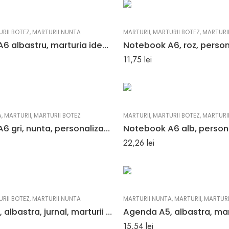
RII BOTEZ
,
MARTURII NUNTA
MARTURII
,
MARTURII BOTEZ
,
MARTURI
Notebook A6 albastru, marturia ideala, personalizat, nunta sau botez
11,75
lei
A
,
MARTURII
,
MARTURII BOTEZ
MARTURII
,
MARTURII BOTEZ
,
MARTURI
Notebook A6 gri, nunta, personalizat, 196 pagini, cadou ecologic
22,26
lei
RII BOTEZ
,
MARTURII NUNTA
MARTURII NUNTA
,
MARTURII
,
MARTURI
Agenda A5, albastra, jurnal, marturii nunta, botez
15,54
lei