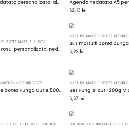
Agenda nedatata personalizata, albastru, A5, cadou
32,13
lei
MARTURII
,
MARTURII BOTEZ
,
SETURI 
RII BOTEZ
,
MARTURII NUNTA
Agenda A5 rosu, personalizata, nedatata
3,92
lei
MARTURII
,
MARTURII BOTEZ
MARTURII
,
MARTURII BOTEZ
,
SETURI 
SET marturie botez Punga Cutie 500gr Mickey 2
Set Pungi si cutii 200g M
3,87
lei
RII BOTEZ
,
TURTA DULCE
,
DULCIURI
DULCIURI
,
MARTURII
,
MARTURII BOTEZ