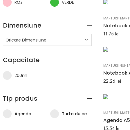
ROZ
VERDE
MARTURII
,
MARTU
Dimensiune
11,75
lei
Oricare Dimensiune
Capacitate
MARTURII NUNT
200ml
22,26
lei
Tip produs
MARTURII
,
MARTU
Agenda
Turta dulce
15,54
lei