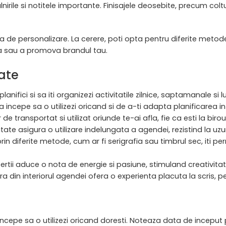
talnirile si notitele importante. Finisajele deosebite, precum col
 de personalizare. La cerere, poti opta pentru diferite metode 
la sau a promova brandul tau.
tate
lanifici si sa iti organizezi activitatile zilnice, saptamanale si 
a incepe sa o utilizezi oricand si de a-ti adapta planificarea in
ansportat si utilizat oriunde te-ai afla, fie ca esti la birou, i
itate asigura o utilizare indelungata a agendei, rezistind la uzur
in diferite metode, cum ar fi serigrafia sau timbrul sec, iti per
ertii aduce o nota de energie si pasiune, stimuland creativitate
a din interiorul agendei ofera o experienta placuta la scris, per
ncepe sa o utilizezi oricand doresti. Noteaza data de inceput