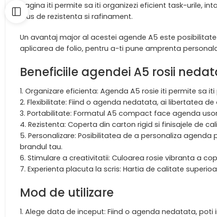
pagina iti permite sa iti organizezi eficient task-urile, in
plus de rezistenta si rafinament.
Un avantaj major al acestei agende A5 este posibilitatea
aplicarea de folio, pentru a-ti pune amprenta persona
Beneficiile agendei A5 rosii neda
Organizare eficienta: Agenda A5 rosie iti permite sa iti p
Flexibilitate: Fiind o agenda nedatata, ai libertatea de 
Portabilitate: Formatul A5 compact face agenda usor de tr
Rezistenta: Coperta din carton rigid si finisajele de cal
Personalizare: Posibilitatea de a personaliza agenda pr
brandul tau.
Stimulare a creativitatii: Culoarea rosie vibranta a cop
Experienta placuta la scris: Hartia de calitate superioar
Mod de utilizare
Alege data de inceput: Fiind o agenda nedatata, poti i