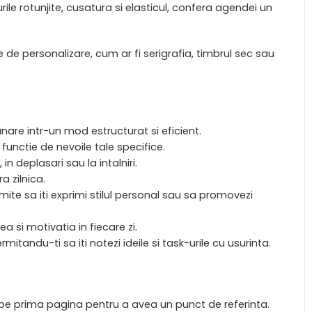
turile rotunjite, cusatura si elasticul, confera agendei un
de personalizare, cum ar fi serigrafia, timbrul sec sau
lunare intr-un mod estructurat si eficient.
 functie de nevoile tale specifice.
n deplasari sau la intalniri.
a zilnica.
mite sa iti exprimi stilul personal sau sa promovezi
a si motivatia in fiecare zi.
mitandu-ti sa iti notezi ideile si task-urile cu usurinta.
 pe prima pagina pentru a avea un punct de referinta.