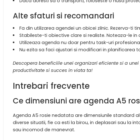
Daca doresti sa o transporti, foloseste o husa protect
Alte sfaturi si recomandari
Fa din utilizarea agendei un obicei zilnic. Rezerva-ti t
Stabileste-ti obiective clare si realiste. Noteaza-le 
Utilizeaza agenda nu doar pentru task-uri profesional
Nu ezita sa faci ajustari si modificari in planificare
Descopera beneficiile unei organizari eficiente si a un
productivitate si succes in viata ta!
Intrebari frecvente
Ce dimensiuni are agenda A5 ro
Agenda A5 rosie nedatata are dimensiunile standard ale 
diverse situatii, fie ca esti la birou, in deplasari sau la 
sau incomod de manevrat.