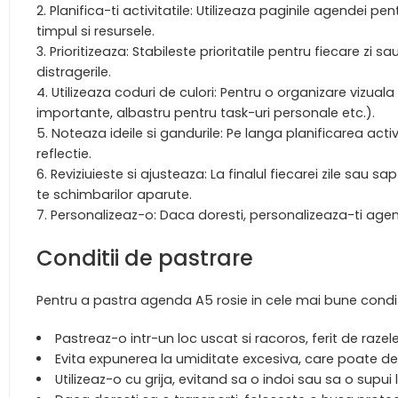
Planifica-ti activitatile: Utilizeaza paginile agendei pen
timpul si resursele.
Prioritizeaza: Stabileste prioritatile pentru fiecare zi
distragerile.
Utilizeaza coduri de culori: Pentru o organizare vizuala
importante, albastru pentru task-uri personale etc.).
Noteaza ideile si gandurile: Pe langa planificarea activ
reflectie.
Reviziuieste si ajusteaza: La finalul fiecarei zile sau s
te schimbarilor aparute.
Personalizeaz-o: Daca doresti, personalizeaza-ti agenda
Conditii de pastrare
Pentru a pastra agenda A5 rosie in cele mai bune condi
Pastreaz-o intr-un loc uscat si racoros, ferit de razel
Evita expunerea la umiditate excesiva, care poate det
Utilizeaz-o cu grija, evitand sa o indoi sau sa o supui