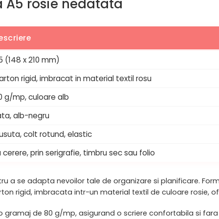
da A5 rosie nedatata
escriere
5 (148 x 210 mm)
arton rigid, imbracat in material textil rosu
0 g/mp, culoare alb
ata, alb-negru
usuta, colt rotund, elastic
 cerere, prin serigrafie, timbru sec sau folio
 a se adapta nevoilor tale de organizare si planificare. For
carton rigid, imbracata intr-un material textil de culoare rosie,
cu o gramaj de 80 g/mp, asigurand o scriere confortabila si far