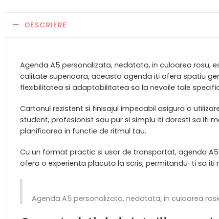
DESCRIERE
Agenda A5 personalizata, nedatata, in culoarea rosu, es
calitate superioara, aceasta agenda iti ofera spatiu gen
flexibilitatea si adaptabilitatea sa la nevoile tale specifi
Cartonul rezistent si finisajul impecabil asigura o utiliz
student, profesionist sau pur si simplu iti doresti sa it
planificarea in functie de ritmul tau.
Cu un format practic si usor de transportat, agenda A5 ros
ofera o experienta placuta la scris, permitandu-ti sa iti no
Agenda A5 personalizata, nedatata, in culoarea rosie 