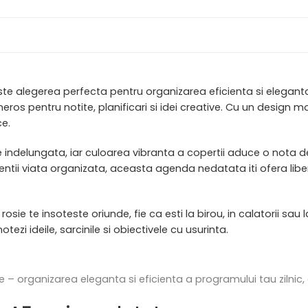
te alegerea perfecta pentru organizarea eficienta si eleganta 
eros pentru notite, planificari si idei creative. Cu un design 
ce.
are indelungata, iar culoarea vibranta a copertii aduce o nota de
i mentii viata organizata, aceasta agenda nedatata iti ofera lib
ie te insoteste oriunde, fie ca esti la birou, in calatorii sau l
tezi ideile, sarcinile si obiectivele cu usurinta.
– organizarea eleganta si eficienta a programului tau zilnic, 