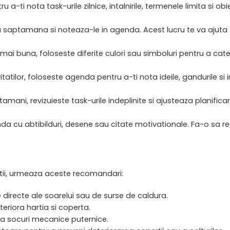
tru a-ti nota task-urile zilnice, intalnirile, termenele limita si 
 sau saptamana si noteaza-le in agenda. Acest lucru te va ajuta 
 mai buna, foloseste diferite culori sau simboluri pentru a categ
itatilor, foloseste agenda pentru a-ti nota ideile, gandurile si 
aptamani, revizuieste task-urile indeplinite si ajusteaza planifi
 cu abtibilduri, desene sau citate motivationale. Fa-o sa refle
tii, urmeaza aceste recomandari:
e directe ale soarelui sau de surse de caldura.
eriora hartia si coperta.
 la socuri mecanice puternice.