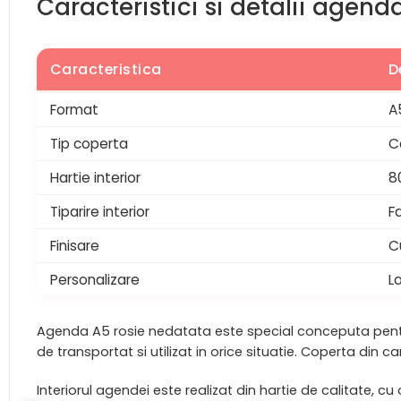
Caracteristici si detalii agen
Caracteristica
D
Format
A
Tip coperta
C
Hartie interior
8
Tiparire interior
F
Finisare
C
Personalizare
La
Agenda A5 rosie nedatata este special conceputa pentru
de transportat si utilizat in orice situatie. Coperta din 
Interiorul agendei este realizat din hartie de calitate, 