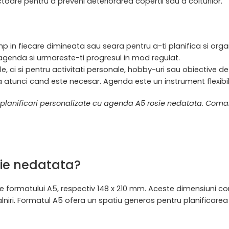
oare pentru a preveni deteriorarea copertii sau a colturilor.
imp in fiecare dimineata sau seara pentru a-ti planifica si organ
in agenda si urmareste-ti progresul in mod regulat.
e, ci si pentru activitati personale, hobby-uri sau obiective d
a ta atunci cand este necesar. Agenda este un instrument flexibi
ei planificari personalizate cu agenda A5 rosie nedatata. Com
sie nedatata?
formatului A5, respectiv 148 x 210 mm. Aceste dimensiuni comp
intalniri. Formatul A5 ofera un spatiu generos pentru planificarea 