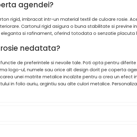
operta agendei?
ton rigid, imbracat intr-un material textil de culoare rosie. A
eriorare. Cartonul rigid asigura o buna stabilitate si previne i
de eleganta si rafinament, oferind totodata o senzatie placuta 
 rosie nedatata?
nctie de preferintele si nevoile tale. Poti opta pentru diferite
rima logo-ul, numele sau orice alt design dorit pe coperta agen
rea unei matrite metalice incalzite pentru a crea un efect in
 in folio auriu, argintiu sau alte culori metalice. Personaliza