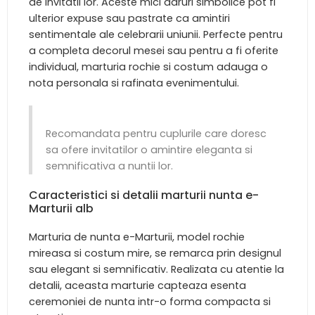
de invitatii lor. Aceste mici daruri simbolice pot fi
ulterior expuse sau pastrate ca amintiri
sentimentale ale celebrarii uniunii. Perfecte pentru
a completa decorul mesei sau pentru a fi oferite
individual, marturia rochie si costum adauga o
nota personala si rafinata evenimentului.
Recomandata pentru cuplurile care doresc
sa ofere invitatilor o amintire eleganta si
semnificativa a nuntii lor.
Caracteristici si detalii marturii nunta e-
Marturii alb
Marturia de nunta e-Marturii, model rochie
mireasa si costum mire, se remarca prin designul
sau elegant si semnificativ. Realizata cu atentie la
detalii, aceasta marturie capteaza esenta
ceremoniei de nunta intr-o forma compacta si