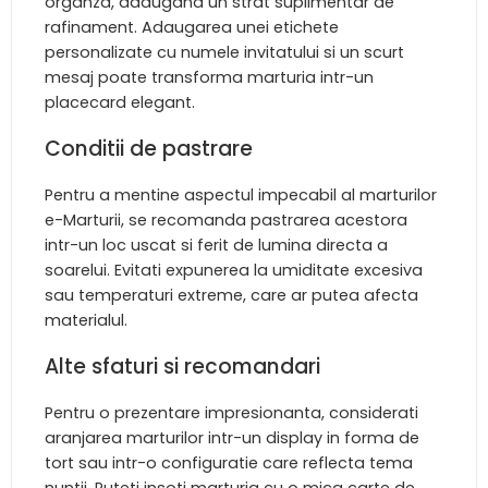
organza, adaugand un strat suplimentar de
rafinament. Adaugarea unei etichete
personalizate cu numele invitatului si un scurt
mesaj poate transforma marturia intr-un
placecard elegant.
Conditii de pastrare
Pentru a mentine aspectul impecabil al marturilor
e-Marturii, se recomanda pastrarea acestora
intr-un loc uscat si ferit de lumina directa a
soarelui. Evitati expunerea la umiditate excesiva
sau temperaturi extreme, care ar putea afecta
materialul.
Alte sfaturi si recomandari
Pentru o prezentare impresionanta, considerati
aranjarea marturilor intr-un display in forma de
tort sau intr-o configuratie care reflecta tema
nuntii. Puteti insoti marturia cu o mica carte de