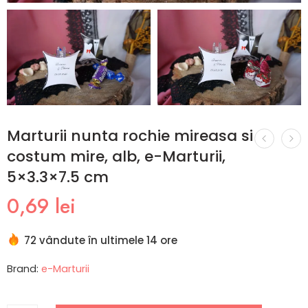
Marturii nunta rochie mireasa si
costum mire, alb, e-Marturii,
5×3.3×7.5 cm
0,69
lei
72 vândute în ultimele 14 ore
Brand:
e-Marturii