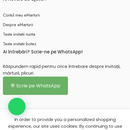
Contul meu eMarturii
Despre eMarturii
Texte invitatii nunta
Texte invitatii botez
Ai întrebări? Scrie-ne pe WhatsApp!
Răspundem rapid pentru orice întrebare despre invitații,
mărturii, plicuri.
💬 Scrie pe WhatsApp
In order to provide you a personalized shopping
© 2026 - Toate drepturile rezervate. eMarturii.ro!
experience, our site uses cookies. By continuing to use