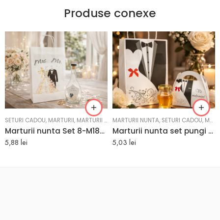
Produse conexe
SETURI CADOU
,
MARTURII
,
MARTURII NUNTA
MARTURII NUNTA
,
SETURI CADOU
,
MARTURII
Marturii nunta Set 8-M184: Pungi, Sticle 250ml
Marturii nunta set pungi si borcane M3902 | eMarturii
5,88
lei
5,03
lei