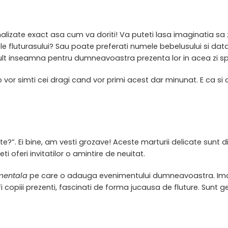
onalizate exact asa cum va doriti! Va puteti lasa imaginatia sa
ele fluturasului? Sau poate preferati numele bebelusului si dat
mult inseamna pentru dumneavoastra prezenta lor in acea zi s
re o vor simti cei dragi cand vor primi acest dar minunat. E ca 
?”. Ei bine, am vesti grozave! Aceste marturii delicate sunt d
eti oferi invitatilor o amintire de neuitat.
mentala
pe care o adauga evenimentului dumneavoastra. Imagi
fi copiii prezenti, fascinati de forma jucausa de fluture. Sunt 