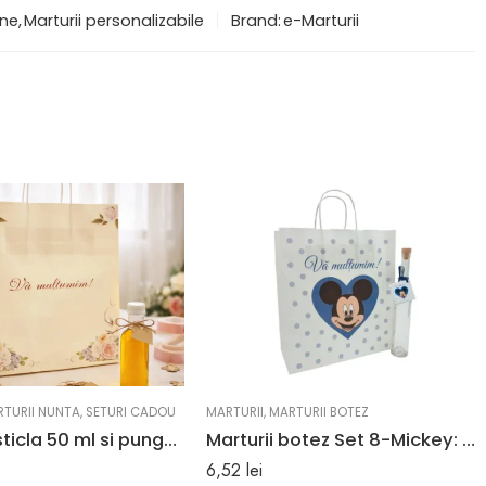
ne
,
Marturii personalizabile
Brand:
e-Marturii
TURII NUNTA
,
SETURI CADOU
MARTURII
,
MARTURII BOTEZ
Marturie sticla 50 ml si punga cadou florala | eMarturii
Marturii botez Set 8-Mickey: Pungi, Sticle 100ml
6,52
lei