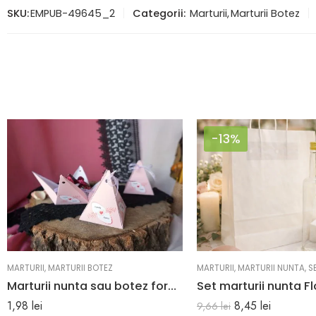
SKU:
EMPUB-49645_2
Categorii:
Marturii
,
Marturii Botez
-13%
MARTURII
,
MARTURII BOTEZ
MARTURII
,
MARTURII NUNTA
,
S
Marturii nunta sau botez forma de piramida 6.5 x 8.2 cm
1,98
lei
8,45
lei
9,66
lei