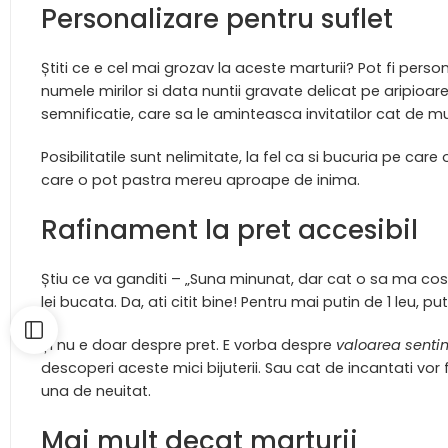
Personalizare pentru suflet
Știti ce e cel mai grozav la aceste marturii? Pot fi pers
numele mirilor si data nuntii gravate delicat pe aripioar
semnificatie, care sa le aminteasca invitatilor cat de 
Posibilitatile sunt nelimitate, la fel ca si bucuria pe ca
care o pot pastra mereu aproape de inima.
Rafinament la pret accesibil
Știu ce va ganditi – „Suna minunat, dar cat o sa ma coste
lei bucata. Da, ati citit bine! Pentru mai putin de 1 leu, put
Și nu e doar despre pret. E vorba despre
valoarea senti
descoperi aceste mici bijuterii. Sau cat de incantati vor 
una de neuitat.
Mai mult decat marturii