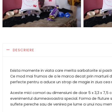
DESCRIERE
Exista momente in viata care merita sarbatorite si pastra
Ce mod mai frumos de a le marca decat prin marturii del
perfecte pentru a aduce un strop de magie in ziua cea
Aceste mici comori au dimensiuni de doar 5 x 3,3 x 7,5 c
evenimentul dumneavoastra special. Forma de fluture si
suflete pereche sau de venirea pe lume a unui nou memb