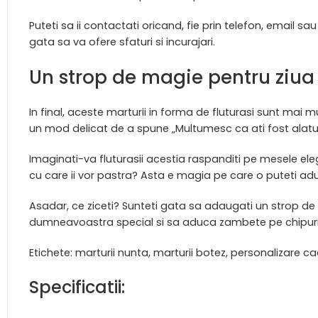
Puteti sa ii contactati oricand, fie prin telefon, email 
gata sa va ofere sfaturi si incurajari.
Un strop de magie pentru ziu
In final, aceste marturii in forma de fluturasi sunt mai
un mod delicat de a spune „Multumesc ca ati fost alaturi
Imaginati-va fluturasii acestia raspanditi pe mesele ele
cu care ii vor pastra? Asta e magia pe care o puteti ad
Asadar, ce ziceti? Sunteti gata sa adaugati un strop de f
dumneavoastra special si sa aduca zambete pe chipuril
Etichete: marturii nunta, marturii botez, personalizare 
Specificatii: