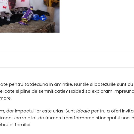
te pentru totdeauna in amintire. Nuntile si botezurile sunt cu
icate si pline de semnificatie? Haideti sa exploram impreuna o
 mare.
m, dar impactul lor este urias. Sunt
ideale
pentru a oferi invita
mbolizeaza atat de frumos transformarea si inceputul unei no
ru al familiei.