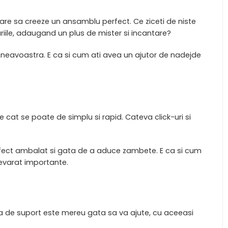
care sa creeze un ansamblu perfect. Ce ziceti de niste
riile, adaugand un plus de mister si incantare?
mneavoastra. E ca si cum ati avea un ajutor de nadejde
cat se poate de simplu si rapid. Cateva click-uri si
 perfect ambalat si gata de a aduce zambete. E ca si cum
devarat importante.
ipa de suport este mereu gata sa va ajute, cu aceeasi