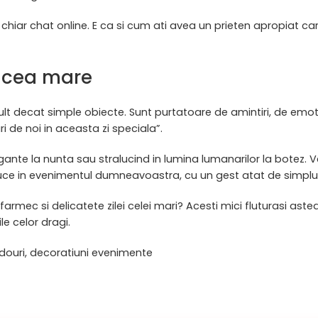
sau chiar chat online. E ca si cum ati avea un prieten apropiat 
a cea mare
 mult decat simple obiecte. Sunt purtatoare de amintiri, de emo
 de noi in aceasta zi speciala”.
gante la nunta sau stralucind in lumina lumanarilor la botez. V
uce in evenimentul dumneavoastra, cu un gest atat de simplu si
armec si delicatete zilei celei mari? Acesti mici fluturasi ast
e celor dragi.
cadouri, decoratiuni evenimente