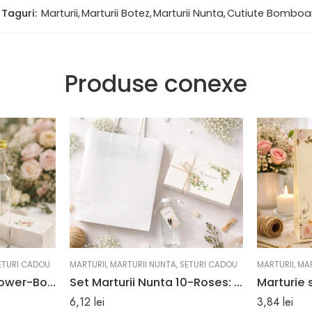
Taguri:
Marturii
,
Marturii Botez
,
Marturii Nunta
,
Cutiute Bomboa
Produse conexe
ETURI CADOU
MARTURII
,
MARTURII NUNTA
,
SETURI CADOU
MARTURII
,
MAR
Set marturii nunta Flower-Bouquet, pungi, sticle si cutii
Set Marturii Nunta 10-Roses: Pungi, Sticle, Cutii Personalizate
6,12
lei
3,84
lei