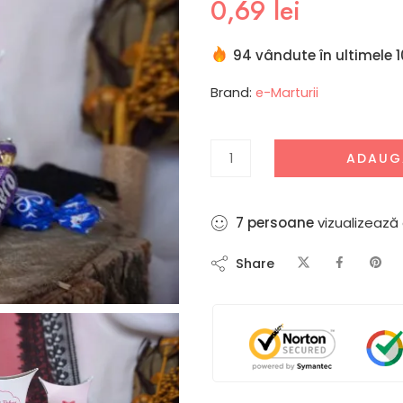
0,69
lei
94 vândute în ultimele 1
Brand:
e-Marturii
ADAUG
5
persoane
vizualizează
Share