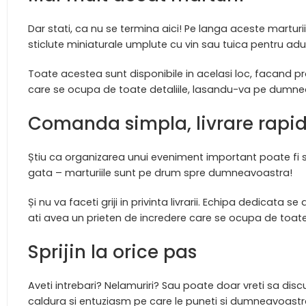
Dar stati, ca nu se termina aici! Pe langa aceste martur
sticlute miniaturale umplute cu vin sau tuica pentru adu
Toate acestea sunt disponibile in acelasi loc, facand p
care se ocupa de toate detaliile, lasandu-va pe dumn
Comanda simpla, livrare rapi
Știu ca organizarea unui eveniment important poate fi s
gata – marturiile sunt pe drum spre dumneavoastra!
Și nu va faceti griji in privinta livrarii. Echipa dedica
ati avea un prieten de incredere care se ocupa de toat
Sprijin la orice pas
Aveti intrebari? Nelamuriri? Sau poate doar vreti sa dis
caldura si entuziasm pe care le puneti si dumneavoastr