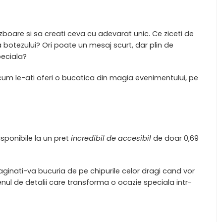
 zboare si sa creati ceva cu adevarat unic. Ce ziceti de
a botezului? Ori poate un mesaj scurt, dar plin de
peciala?
si cum le-ati oferi o bucatica din magia evenimentului, pe
isponibile la un pret
incredibil de accesibil
de doar 0,69
nati-va bucuria de pe chipurile celor dragi cand vor
genul de detalii care transforma o ocazie speciala intr-