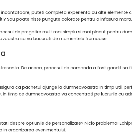
ii incantatoare, puteti completa experienta cu alte elemente 
lti? Sau poate niste pungute colorate pentru a infasura martu
rocesul de pregatire mult mai simplu si mai placut pentru du
eavoastra sa va bucurati de momentele frumoase.
da
tresanta. De aceea, procesul de comanda a fost gandit sa fie 
ta se asigura ca pachetul ajunge la dumneavoastra in timp util,
e, in timp ce dumneavoastra va concentrati pe lucrurile cu a
cutati despre optiunile de personalizare? Nicio problema! Ech
a in organizarea evenimentului.