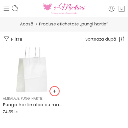
Acasă
Produse etichetate „pungi hartie”
Filtre
Sortează după
AMBALAJE
,
PUNGI HARTIE
Punga hartie alba cu maner sfoara – 16x9x21 cm – 100 buc.
74,59
lei