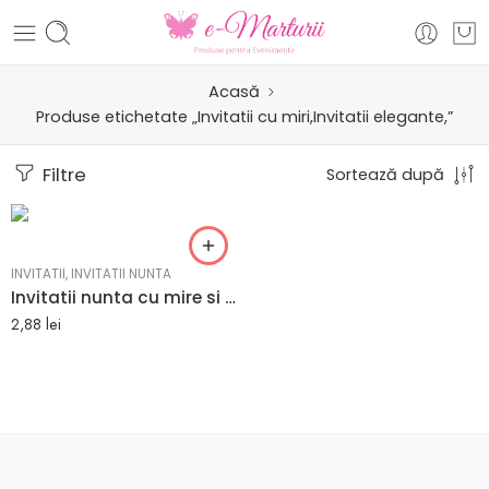
Acasă
Produse etichetate „Invitatii cu miri,Invitatii elegante,”
Filtre
Sortează după
INVITATII
,
INVITATII NUNTA
Invitatii nunta cu mire si mireasa cu plic perosnalizat
2,88
lei