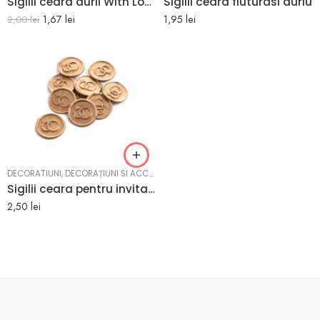
Sigilii ceara aurii With Love
Sigilii ceara fluturasi auriu
1,67
lei
1,95
lei
2,00
lei
DECORATIUNI
,
DECORAȚIUNI SI ACCESORII BOTEZ
Sigilii ceara pentru invitatii nunta model cu inele
2,50
lei