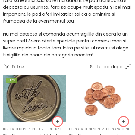
fara sa le strici sau sa le murdaresti. Le poti transporta si
depozita cu usurinta, fara sa ocupe mult spatiu. Și cel mai
important, le poti oferi invitatilor tai ca o amintire si
frumoasa de la evenimentul tau.
Nu mai astepta si comanda acum sigiliile din ceara la un
super pret! Avem oferte speciale pentru comenzi mari si
livrare rapida in toata tara. Intra pe site-ul nostru si alege-
ti sigiliile din ceara din categoria noastra!
Filtre
Sortează după
-17%
INVITATII NUNTA
,
PLICURI COLORATE
DECORATIUNI NUNTA
,
DECORATIUNI