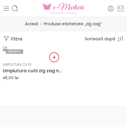
Acasă
Produse etichetate „zig zag”
Filtre
Sortează după
EPUIZAT
UMPLUTURA CUTII
Umplutura cutii zig zag nuanta verde si rosu 1kg
48,00
lei