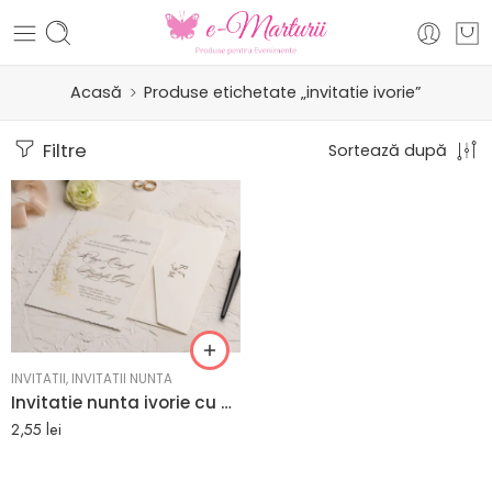
Acasă
Produse etichetate „invitatie ivorie”
Filtre
Sortează după
INVITATII
,
INVITATII NUNTA
Invitatie nunta ivorie cu plic inclus eleganta cu auriu
2,55
lei