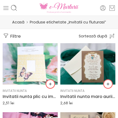
Acasă
Produse etichetate „Invitatii cu fluturasi”
Filtre
Sortează după
INVITATII NUNTA
INVITATII NUNTA
Invitatii nunta plic cu imagine zid caramida galbena 16 x 16 cm
Invitatii nunta maro aurii cu doi miri pe bicicleta 13.5 x 19.5 cm
2,51
lei
2,68
lei