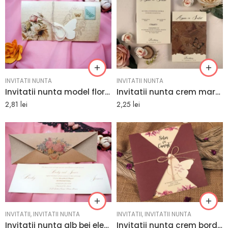
INVITATII NUNTA
INVITATII NUNTA
Invitatii nunta model floral clasic 19 x 9.7 cm
Invitatii nunta crem maro model deosebit 13.7 x 19.9 cm
2,81
lei
2,25
lei
INVITATII
,
INVITATII NUNTA
INVITATII
,
INVITATII NUNTA
Invitatii nunta alb bej elegante model floral 26.5 x 9.9 cm
Invitatii nunta crem bordo elegante 16 x 16 cm