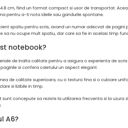
4.8 cm, fiind un format compact si usor de transportat. Aceast
na pentru a-ti nota ideile sau gandurile spontane.
cient spatiu pentru scris, avand un numar adecvat de pagini p
e sa nu ocupe mult spatiu, dar care sa fie in acelasi timp functi
cest notebook?
ale de inalta calitate pentru a asigura o experienta de scris 
a paginile si confera caietului un aspect elegant.
enea de calitate superioara, cu o textura fina si o culoare unif
re si lizibile in timp.
sunt concepute sa reziste la utilizarea frecventa si la uzura 
.
l A6?