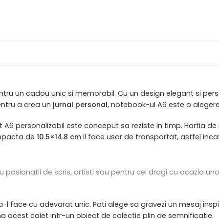
ru un cadou unic si memorabil. Cu un design elegant si person
pentru a crea un
jurnal personal
, notebook-ul A6 este o aleger
 A6 personalizabil este conceput sa reziste in timp. Hartia de i
ompacta de
10.5×14.8 cm
il face usor de transportat, astfel inc
 pasionatii de scris, artisti sau pentru cei dragi cu ocazia u
a-l face cu adevarat unic. Poti alege sa gravezi un mesaj insp
a acest caiet intr-un obiect de colectie plin de semnificatie.