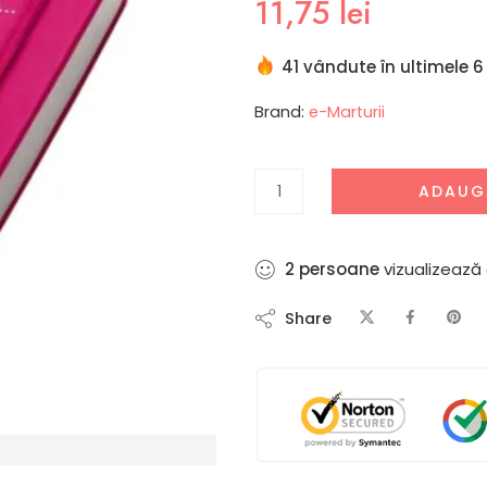
11,75
lei
41 vândute în ultimele 6
Brand:
e-Marturii
ADAUG
7
persoane
vizualizează
Share