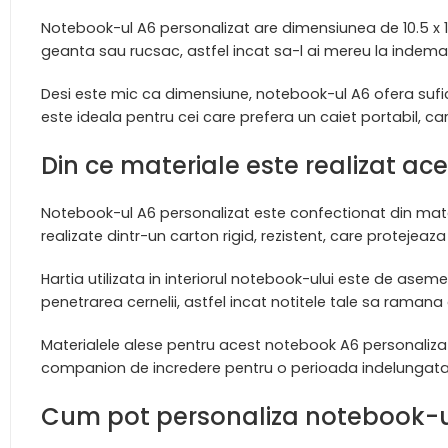
Notebook-ul A6 personalizat are dimensiunea de 10.5 x 1
geanta sau rucsac, astfel incat sa-l ai mereu la indema
Desi este mic ca dimensiune, notebook-ul A6 ofera sufi
este ideala pentru cei care prefera un caiet portabil, car
Din ce materiale este realizat a
Notebook-ul A6 personalizat este confectionat din materi
realizate dintr-un carton rigid, rezistent, care protejeaz
Hartia utilizata in interiorul notebook-ului este de asem
penetrarea cernelii, astfel incat notitele tale sa ramana cla
Materialele alese pentru acest notebook A6 personalizat 
companion de incredere pentru o perioada indelungata
Cum pot personaliza notebook-u