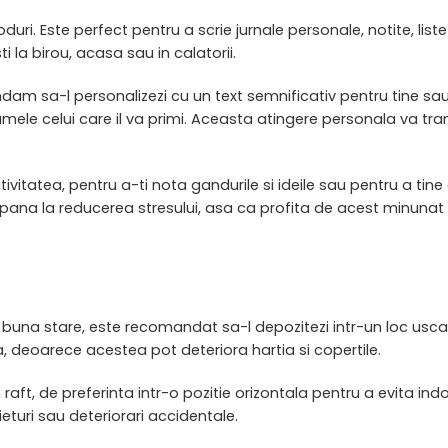
uri. Este perfect pentru a scrie jurnale personale, notite, liste
i la birou, acasa sau in calatorii.
dam sa-l personalizezi cu un text semnificativ pentru tine sau
numele celui care il va primi. Aceasta atingere personala va tr
vitatea, pentru a-ti nota gandurile si ideile sau pentru a tine e
ana la reducerea stresului, asa ca profita de acest minunat n
na stare, este recomandat sa-l depozitezi intr-un loc uscat si
 deoarece acestea pot deteriora hartia si copertile.
raft, de preferinta intr-o pozitie orizontala pentru a evita indo
ieturi sau deteriorari accidentale.