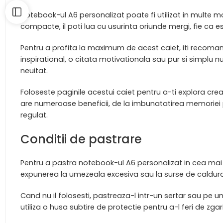
Notebook-ul A6 personalizat poate fi utilizat in multe mod
compacte, il poti lua cu usurinta oriunde mergi, fie ca est
Pentru a profita la maximum de acest caiet, iti recoman
inspirational, o citata motivationala sau pur si simplu 
neuitat.
Foloseste paginile acestui caiet pentru a-ti explora creati
are numeroase beneficii, de la imbunatatirea memoriei p
regulat.
Conditii de pastrare
Pentru a pastra notebook-ul A6 personalizat in cea mai bu
expunerea la umezeala excesiva sau la surse de caldura,
Cand nu il folosesti, pastreaza-l intr-un sertar sau pe un 
utiliza o husa subtire de protectie pentru a-l feri de zgar