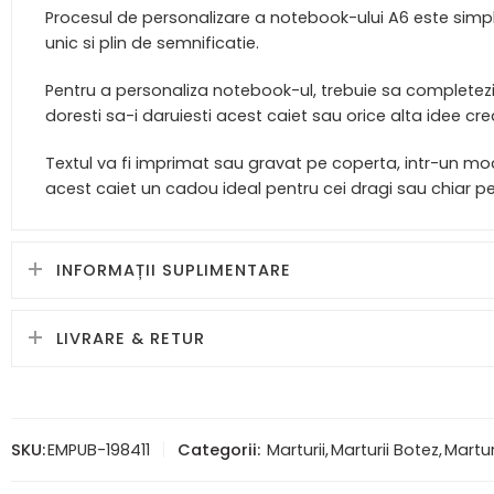
Procesul de personalizare a notebook-ului A6 este simplu
unic si plin de semnificatie.
Pentru a personaliza notebook-ul, trebuie sa completezi 
doresti sa-i daruiesti acest caiet sau orice alta idee crea
Textul va fi imprimat sau gravat pe coperta, intr-un m
acest caiet un cadou ideal pentru cei dragi sau chiar pent
INFORMAȚII SUPLIMENTARE
LIVRARE & RETUR
SKU:
EMPUB-198411
Categorii:
Marturii
,
Marturii Botez
,
Martur