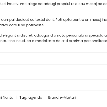
 si intuitiv. Poti alege sa adaugi propriul text sau mesaj pe 
campul dedicat cu textul dorit. Poti opta pentru un mesaj ins
tiva care ti se potriveste.
od elegant si discret, adaugand o nota personala si speciala 
ru tine insuti, ca o modalitate de a-ti exprima personalitatea 
ii Nunta
Tag:
agenda
Brand:
e-Marturii