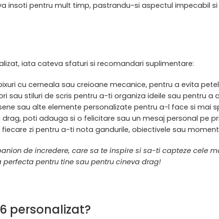
va insoti pentru mult timp, pastrandu-si aspectul impecabil si 
izat, iata cateva sfaturi si recomandari suplimentare:
pixuri cu cerneala sau creioane mecanice, pentru a evita petel
ori sau stiluri de scris pentru a-ti organiza ideile sau pentru a
esene sau alte elemente personalizate pentru a-l face si mai sp
drag, poti adauga si o felicitare sau un mesaj personal pe p
in fiecare zi pentru a-ti nota gandurile, obiectivele sau moment
ion de incredere, care sa te inspire si sa-ti capteze cele mai
ea perfecta pentru tine sau pentru cineva drag!
6 personalizat?