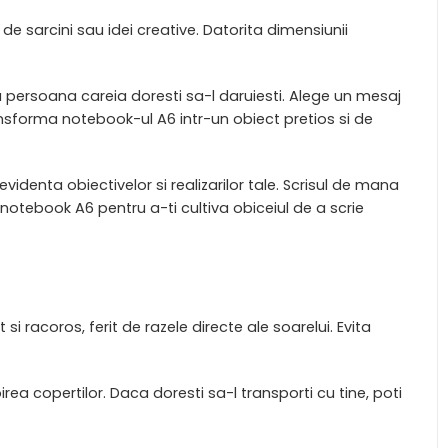
 de sarcini sau idei creative. Datorita dimensiunii
 persoana careia doresti sa-l daruiesti. Alege un mesaj
ansforma notebook-ul A6 intr-un obiect pretios si de
videnta obiectivelor si realizarilor tale. Scrisul de mana
otebook A6 pentru a-ti cultiva obiceiul de a scrie
 racoros, ferit de razele directe ale soarelui. Evita
irea copertilor. Daca doresti sa-l transporti cu tine, poti