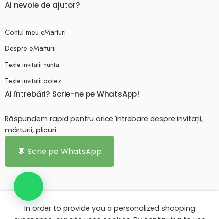
Ai nevoie de ajutor?
Contul meu eMarturii
Despre eMarturii
Texte invitatii nunta
Texte invitatii botez
Ai întrebări? Scrie-ne pe WhatsApp!
Răspundem rapid pentru orice întrebare despre invitații,
mărturii, plicuri.
💬 Scrie pe WhatsApp
In order to provide you a personalized shopping
© 2026 - Toate drepturile rezervate. eMarturii.ro!