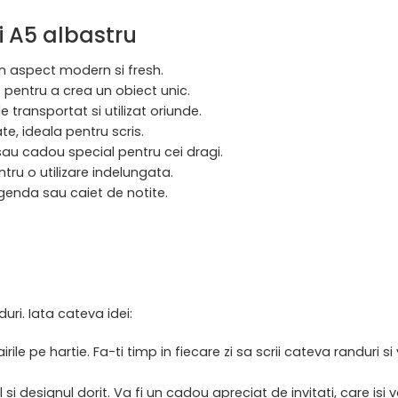
i A5 albastru
n aspect modern si fresh.
t pentru a crea un obiect unic.
e transportat si utilizat oriunde.
ate, ideala pentru scris.
sau cadou special pentru cei dragi.
tru o utilizare indelungata.
 agenda sau caiet de notite.
ri. Iata cateva idei:
rile pe hartie. Fa-ti timp in fiecare zi sa scrii cateva randuri s
 si designul dorit. Va fi un cadou apreciat de invitati, care is