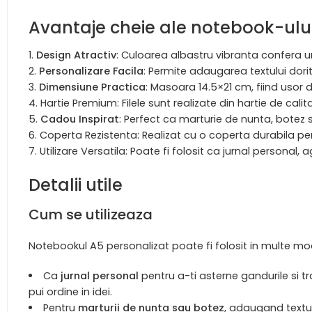
Avantaje cheie ale notebook-ulu
Design Atractiv
: Culoarea albastru vibranta confera u
Personalizare Facila
: Permite adaugarea textului dori
Dimensiune Practica
: Masoara 14.5×21 cm, fiind usor d
Hartie Premium: Filele sunt realizate din hartie de calit
Cadou Inspirat
: Perfect ca marturie de nunta, botez 
Coperta Rezistenta: Realizat cu o coperta durabila pen
Utilizare Versatila: Poate fi folosit ca jurnal personal,
Detalii utile
Cum se utilizeaza
Notebookul A5 personalizat poate fi folosit in multe modu
Ca
jurnal personal
pentru a-ti asterne gandurile si trai
pui ordine in idei.
Pentru
marturii de nunta sau botez
, adaugand textul