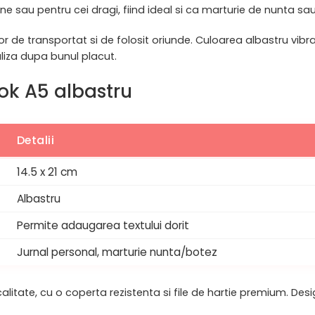
e sau pentru cei dragi, fiind ideal si ca marturie de nunta sa
 de transportat si de folosit oriunde. Culoarea albastru vibra
aliza dupa bunul placut.
ook A5 albastru
Detalii
14.5 x 21 cm
Albastru
Permite adaugarea textului dorit
Jurnal personal, marturie nunta/botez
itate, cu o coperta rezistenta si file de hartie premium. Designu