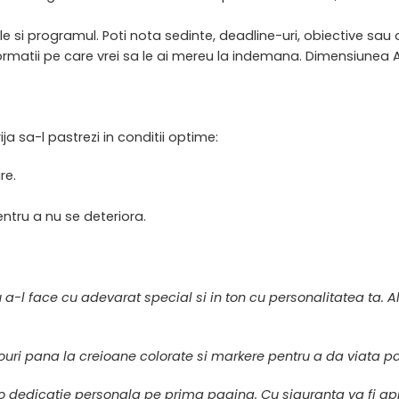
e si programul. Poti nota sedinte, deadline-uri, obiective sau o
ormatii pe care vrei sa le ai mereu la indemana. Dimensiunea A
a sa-l pastrezi in conditii optime:
re.
pentru a nu se deteriora.
 a-l face cu adevarat special si in ton cu personalitatea ta. 
 stilouri pana la creioane colorate si markere pentru a da viata 
 dedicatie personala pe prima pagina. Cu siguranta va fi apre