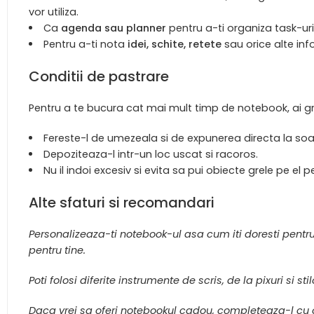
vor utiliza.
Ca
agenda sau planner
pentru a-ti organiza task-uril
Pentru a-ti nota
idei, schite, retete
sau orice alte inf
Conditii de pastrare
Pentru a te bucura cat mai mult timp de notebook, ai grij
Fereste-l de umezeala si de expunerea directa la soa
Depoziteaza-l intr-un loc uscat si racoros.
Nu il indoi excesiv si evita sa pui obiecte grele pe el 
Alte sfaturi si recomandari
Personalizeaza-ti notebook-ul asa cum iti doresti pentru
pentru tine.
Poti folosi diferite instrumente de scris, de la pixuri si
Daca vrei sa oferi notebookul cadou, completeaza-l cu o