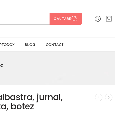
CĂUTARE
ORTODOX
BLOG
CONTACT
ez
bastra, jurnal,
ta, botez