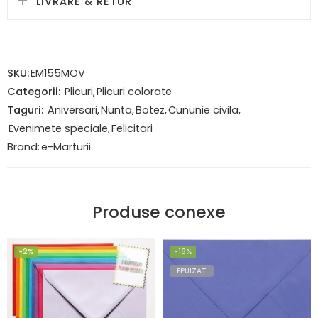
LIVRARE & RETUR
SKU:
EM155MOV
Categorii:
Plicuri
,
Plicuri colorate
Taguri:
Aniversari
,
Nunta
,
Botez
,
Cununie civila
,
Evenimete speciale
,
Felicitari
Brand:
e-Marturii
Produse conexe
-2%
-18%
EPUIZAT