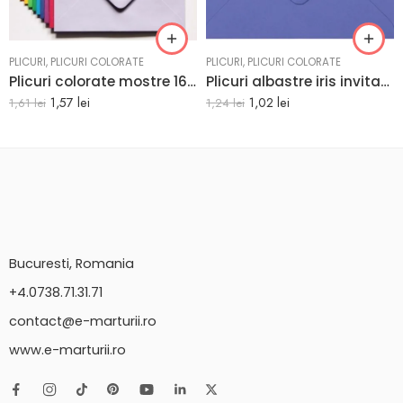
PLICURI
,
PLICURI COLORATE
PLICURI
,
PLICURI COLORATE
Plicuri colorate mostre 162 x 229 mm set 30 buc
Plicuri albastre iris invitatii botez 125 x 175 mm set 20 buc
1,57
lei
1,02
lei
1,61
lei
1,24
lei
Bucuresti, Romania
+4.0738.71.31.71
contact@e-marturii.ro
www.e-marturii.ro