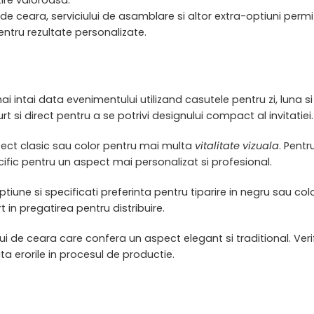
lui de ceara, serviciului de asamblare si altor extra-optiuni pe
entru rezultate personalizate.
mai intai data evenimentului utilizand casutele pentru zi, luna
t si direct pentru a se potrivi designului compact al invitatiei.
spect clasic sau color pentru mai multa
vitalitate vizuala
. Pentr
ific pentru un aspect mai personalizat si profesional.
 optiune si specificati preferinta pentru tiparire in negru sau
 in pregatirea pentru distribuire.
i de ceara care confera un aspect elegant si traditional. Verifi
a erorile in procesul de productie.