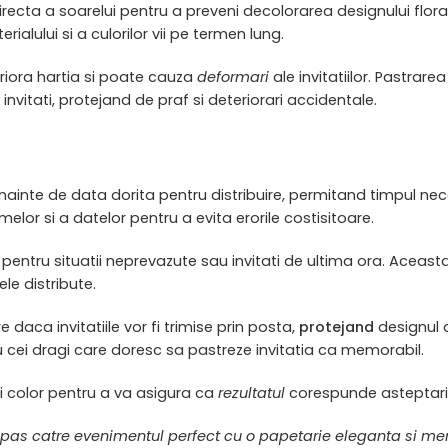
directa a soarelui pentru a preveni decolorarea designului flor
ialului si a culorilor vii pe termen lung.
riora hartia si poate cauza
deformari
ale invitatiilor. Pastrare
nvitati, protejand de praf si deteriorari accidentale.
nainte de data dorita pentru distribuire, permitand timpul nece
melor si a datelor pentru a evita erorile costisitoare.
pentru situatii neprevazute sau invitati de ultima ora. Aceas
le distribute.
e daca invitatiile vor fi trimise prin posta,
protejand
designul d
 cei dragi care doresc sa pastreze invitatia ca memorabil.
ni color pentru a va asigura ca
rezultatul
corespunde asteptarilo
 pas catre evenimentul perfect cu o papetarie eleganta si m