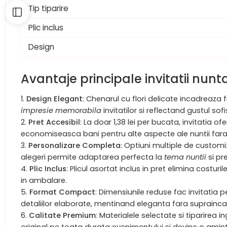
Tip tiparire
Plic inclus
Design
Avantaje principale invitatii nunt
Design Elegant
: Chenarul cu flori delicate incadreaza 
impresie memorabila
invitatilor si reflectand gustul sofi
Pret Accesibil
: La doar 1,38 lei per bucata, invitatia 
economiseasca bani pentru alte aspecte ale nuntii far
Personalizare Completa
: Optiuni multiple de customiz
alegeri permite adaptarea perfecta la
tema nuntii
si pr
Plic Inclus
: Plicul asortat inclus in pret elimina costur
in ambalare.
Format Compact
: Dimensiunile reduse fac invitatia 
detaliilor elaborate, mentinand eleganta fara suprainca
Calitate Premium
: Materialele selectate si tiparirea i
original pe toata durata evenimentului si devine o amint