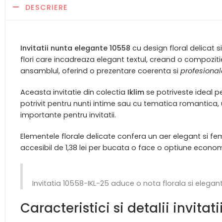
DESCRIERE
Invitatii nunta elegante 10558
cu design floral delicat s
flori care incadreaza elegant textul, creand o compozit
ansamblul, oferind o prezentare coerenta si
profesiona
Aceasta invitatie din colectia
Iklim
se potriveste ideal pe
potrivit pentru nunti intime sau cu tematica romantica, 
importante pentru invitatii.
Elementele florale delicate confera un aer elegant si fe
accesibil de 1,38 lei per bucata o face o optiune econo
Invitatia 10558-IKL-25 aduce o nota florala si elegan
Caracteristici si detalii invita