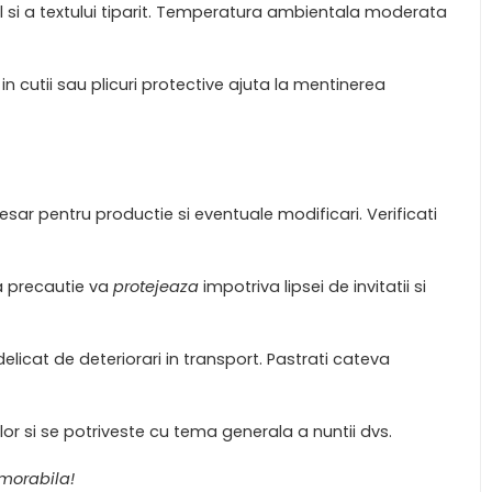
al si a textului tiparit. Temperatura ambientala moderata
a in cutii sau plicuri protective ajuta la mentinerea
sar pentru productie si eventuale modificari. Verificati
ta precautie va
protejeaza
impotriva lipsei de invitatii si
elicat de deteriorari in transport. Pastrati cateva
r si se potriveste cu tema generala a nuntii dvs.
emorabila!