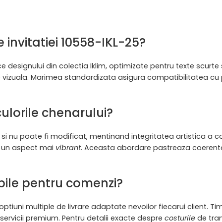
 invitatiei 10558-IKL-25?
designului din colectia Iklim, optimizate pentru texte scurte
e vizuala. Marimea standardizata asigura compatibilitatea cu p
culorile chenarului?
 si nu poate fi modificat, mentinand integritatea artistica a cole
ru un aspect mai
vibrant
. Aceasta abordare pastreaza coerenta 
ibile pentru comenzi?
ptiuni multiple de livrare adaptate nevoilor fiecarui client. Ti
 servicii premium. Pentru detalii exacte despre
costurile
de tran