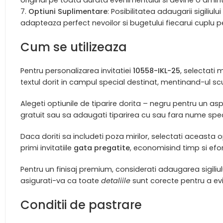
Optiuni Suplimentare
: Posibilitatea adaugarii sigiliu
adapteaza perfect nevoilor si bugetului fiecarui cuplu p
Cum se utilizeaza
Pentru personalizarea invitatiei
10558-IKL-25
, selectati 
textul dorit in campul special destinat, mentinand-ul scur
Alegeti optiunile de tiparire dorita – negru pentru un a
gratuit sau sa adaugati tiparirea cu sau fara nume spec
Daca doriti sa includeti poza mirilor, selectati aceasta
primi invitatiile
gata pregatite
, economisind timp si efort
Pentru un finisaj premium, considerati adaugarea sigiliulu
asigurati-va ca toate
detaliile
sunt corecte pentru a evit
Conditii de pastrare