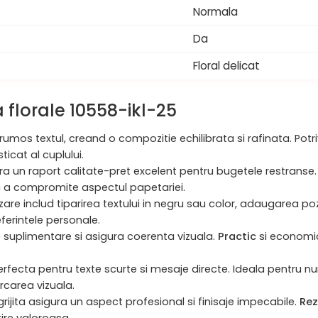
Normala
Da
Floral delicat
a florale 10558-ikl-25
frumos textul, creand o compozitie echilibrata si rafinata. Pot
sticat al cuplului.
ofera un raport calitate-pret excelent pentru bugetele restranse
a a compromite aspectul papetariei.
are includ tiparirea textului in negru sau color, adaugarea pozei 
eferintele personale.
ile suplimentare si asigura coerenta vizuala.
Practic
si economic
perfecta pentru texte scurte si mesaje directe. Ideala pentru n
rcarea vizuala.
ngrijita asigura un aspect profesional si finisaje impecabile.
Rez
ire valoroasa.