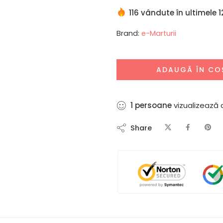
116 vândute în ultimele 1
Brand:
e-Marturii
ADAUGĂ ÎN CO
5
persoane
vizualizează
Share