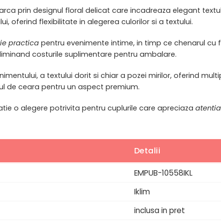
arca prin designul floral delicat care incadreaza elegant textul 
oferind flexibilitate in alegerea culorilor si a textului.
tie practica
pentru evenimente intime, in timp ce chenarul cu fl
eliminand costurile suplimentare pentru ambalare.
ntului, a textului dorit si chiar a pozei mirilor, oferind mult
giliul de ceara pentru un aspect premium.
vitatie o alegere potrivita pentru cuplurile care apreciaza
atentia
Detalii
EMPUB-10558IKL
Iklim
inclusa in pret