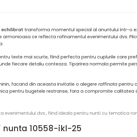
i
echilibrat
transforma momentul special al anuntului intr-o e
ie armonioasa ce reflecta rafinamentul evenimentului dvs. Plic
la
.
ntru texte mai scurte, fiind perfecta pentru cuplurile care pre
unde fiecare detaliu conteaza. Tiparirea normala permite person
minin, facand din aceasta invitatie o alegere
raffinata
pentru c
mica pentru bugetele restranse, fara a compromite calitatea s
ta evenimentului dvs., fiind ideala pentru nunti cu tematica ro
tii nunta 10558-ikl-25