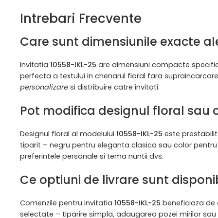
Intrebari Frecvente
Care sunt dimensiunile exacte ale
Invitatia
10558-IKL-25
are dimensiuni compacte specifice 
perfecta a textului in chenarul floral fara supraincarcar
personalizare
si distribuire catre invitati.
Pot modifica designul floral sau 
Designul floral al modelului
10558-IKL-25
este prestabilit
tiparit – negru pentru eleganta clasica sau color pent
preferintele personale si tema nuntii dvs.
Ce optiuni de livrare sunt dispon
Comenzile pentru invitatia
10558-IKL-25
beneficiaza de o
selectate – tiparire simpla, adaugarea pozei mirilor sau