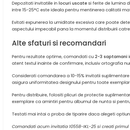
Depozitati invitatiile in
locuri uscate
si ferite de lumina 
intre 15-25°C este ideala pentru mentinerea calitatii mater
Evitati expunerea la umiditate excesiva care poate dete
aspectului impecabil pana la momentul distribuirii catre i
Alte sfaturi si recomandari
Pentru rezultate optime, comandati cu
2-3 saptamani
i
atent textul inainte de confirmare, inclusiv ortografia nu
Considerati comandarea a 10-15% invitatii suplimentare 
asigura uniformitatea designului pentru toate exemplare
Pentru distribuire, folositi plicuri de protectie suplimentar
exemplare ca amintiri pentru albumul de nunta si pentru
Testati mai intai o proba de tiparire daca alegeti optiu
Comandati acum invitatia 10558-IKL-25 si creati primul