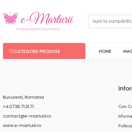
HOME
MAG
CATEGORII PRODUSE
Info
Bucuresti, Romania
Cum C
+4.0738.71.31.71
Informat
contact@e-marturii.ro
Politic
www.e-marturii.ro