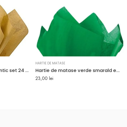
HARTIE DE MATASE
Hartie de matase auriu antic set 24 buc
Hartie de matase verde smarald emerald set 24 bucati
23,00
lei