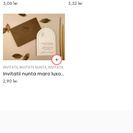
3,06
lei
3,32
lei
INVITATII
,
INVITATII NUNTA
,
INVITATII NUNTA
Invitatii nunta maro luxoase cu carton gros – 12250-ella
2,90
lei