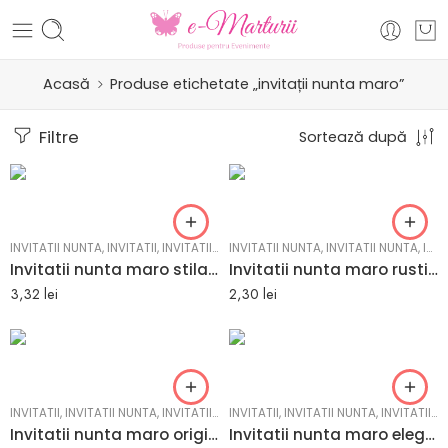
Acasă
Produse etichetate „invitații nunta maro”
Filtre
Sortează după
INVITATII NUNTA
,
INVITATII
,
INVITATII NUNTA
INVITATII NUNTA
,
INVITATII NUNTA
,
INVITATII
Invitatii nunta maro stilate cu textura mata – EMPUB- 12256-ella
Invitatii nunta maro rustice cu textura calda – EMPUB- 12255-ella
3,32
lei
2,30
lei
INVITATII
,
INVITATII NUNTA
,
INVITATII NUNTA
INVITATII
,
INVITATII NUNTA
,
INVITATII NUNTA
Invitatii nunta maro originale cu detaliu alb – EMPUB- 12254-ella
Invitatii nunta maro elegante cu detaliu auriu – 12253-ella