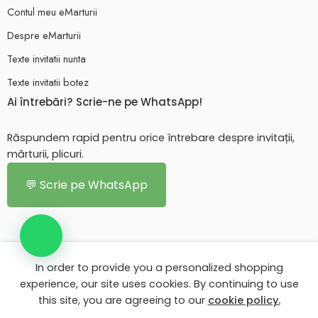
Contul meu eMarturii
Despre eMarturii
Texte invitatii nunta
Texte invitatii botez
Ai întrebări? Scrie-ne pe WhatsApp!
Răspundem rapid pentru orice întrebare despre invitații,
mărturii, plicuri.
💬 Scrie pe WhatsApp
In order to provide you a personalized shopping
© 2026 - Toate drepturile rezervate. eMarturii.ro!
experience, our site uses cookies. By continuing to use
this site, you are agreeing to our
cookie policy.
Contul meu eMarturii
Despre eMarturii
Texte invitatii nunta