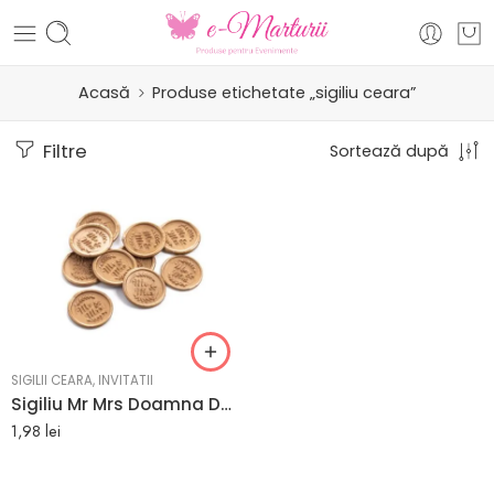
Acasă
Produse etichetate „sigiliu ceara”
Filtre
Sortează după
SIGILII CEARA
,
INVITATII
Sigiliu Mr Mrs Doamna Domnul auriu M3 R4
1,98
lei