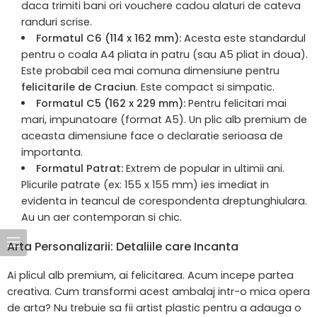
daca trimiti bani ori vouchere cadou alaturi de cateva
randuri scrise.
Formatul C6 (114 x 162 mm):
Acesta este standardul
pentru o coala A4 pliata in patru (sau A5 pliat in doua).
Este probabil cea mai comuna dimensiune pentru
felicitarile de Craciun
. Este compact si simpatic.
Formatul C5 (162 x 229 mm):
Pentru felicitari mai
mari, impunatoare (format A5). Un plic alb premium de
aceasta dimensiune face o declaratie serioasa de
importanta.
Formatul Patrat:
Extrem de popular in ultimii ani.
Plicurile patrate (ex: 155 x 155 mm) ies imediat in
evidenta in teancul de corespondenta dreptunghiulara.
Au un aer contemporan si chic.
Arta Personalizarii: Detaliile care Incanta
Ai plicul alb premium, ai felicitarea. Acum incepe partea
creativa. Cum transformi acest ambalaj intr-o mica opera
de arta? Nu trebuie sa fii artist plastic pentru a adauga o