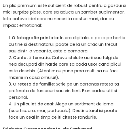
Un plic premium este suficient de robust pentru a gazdui si
mici surprize plate, care sa aduca un zambet suplimentar.
Iata cateva idei care nu necesita costuri mari, dar au
impact emotional:
O fotografie printata:
In era digitala, o poza pe hartie
cu tine si destinatarul, poate de la un Craciun trecut
sau dintr-o vacanta, este o comoara.
Confetti tematic:
Cateva stelute aurii sau fulgi de
nea decupati din hartie care sa cada usor cand plicul
este deschis. (Atentie: nu pune prea mult, sa nu faci
mizerie in casa omului!).
O reteta de familie:
Scrie pe un cartonas reteta ta
preferata de fursecuri sau vin fiert. E un cadou util si
personal.
Un pliculet de ceai:
Alege un sortiment de iarna
(scortisoara, mar, portocala). Destinatarul isi poate
face un ceai in timp ce iti citeste randurile.