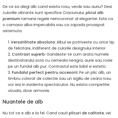
De ce sa alegi alb cand exista rosu, verde sau auriu? Desi
culoriile vibrante sunt specifice Craciunului,
plicul alb
premium
ramane regele neincoronat al elegantei. Este ca
o camasa alba impecabila sau ca zapada proaspat
asternuta.
Versatilitate absoluta:
Albul se potriveste cu orice tip
de felicitare, indiferent de culorile designului interior.
Contrast superb:
Gandeste-te cum arata numele
destinatarului scris cu cerneala neagra, aurie sau rosie
pe un fundal alb pur. Contrastul este lizibil si estetic.
Fundalul perfect pentru accesorii:
Pe un
plic alb
, un
timbru colorat de colectie sau un sigiliu de ceara rosu
vor iesi in evidenta spectaculos. Nu exista competitie
vizuala, doar armonie.
Nuantele de alb
Nu tot ce e alb e la fel. Cand cauti
plicuri de calitate
, vei