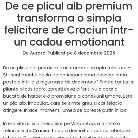
De ce plicul alb premium
transforma o simpla
felicitare de Craciun intr-
un cadou emotionant
De
Aurora
.
Publicat pe
8 decembrie 2025
De ce plicul alb premium transforma o simpla felicitare –
Știi sentimentul acela de anticipare cand deschizi cutia
postala intr-o zi friguroasa de decembrie? Printre facturi si
pliante plictisitoare, zaresti ceva diferit. Nu e doar o
bucata de hartie; e o promisiune a conexiunii umane. Este
un plic alb, imaculat, care se simte greu si catifelat la
atingere. In acel moment, lumea se opreste putin in loc.
In era vitezei si a mesajelor pe WhatsApp, a trimite o
felicitare de Craciun
fizica a devenit un act de rebeliune
rafinata. Dar, hai sa fim sinceri: nu felicitarea in sine este