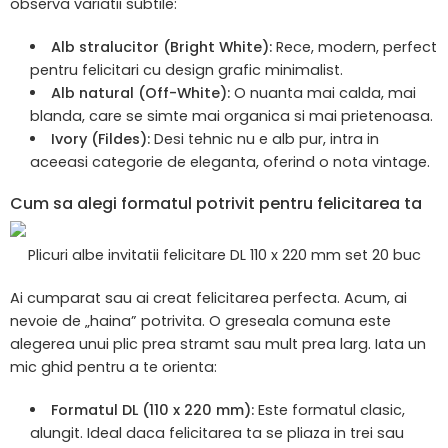
observa variatii subtile:
Alb stralucitor (Bright White):
Rece, modern, perfect
pentru felicitari cu design grafic minimalist.
Alb natural (Off-White):
O nuanta mai calda, mai
blanda, care se simte mai organica si mai prietenoasa.
Ivory (Fildes):
Desi tehnic nu e alb pur, intra in
aceeasi categorie de eleganta, oferind o nota vintage.
Cum sa alegi formatul potrivit pentru felicitarea ta
Plicuri albe invitatii felicitare DL 110 x 220 mm set 20 buc
Ai cumparat sau ai creat felicitarea perfecta. Acum, ai
nevoie de „haina” potrivita. O greseala comuna este
alegerea unui plic prea stramt sau mult prea larg. Iata un
mic ghid pentru a te orienta:
Formatul DL (110 x 220 mm):
Este formatul clasic,
alungit. Ideal daca felicitarea ta se pliaza in trei sau