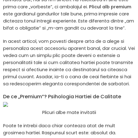
prima care „vorbeste”, ci ambalajul ei.
Plicul alb premium
este gardianul gandurilor tale bune, prima impresie care
dicteaza tonul intregii experiente. Este diferenta dintre „am
bifat o obligatie” si „m-am gandit cu adevarat la tine”.
In acest articol, vom povesti despre arta de a alege si
personaliza acest accesoriu aparent banal, dar crucial. Vei
vedea cum un simplu plic poate deveni o extensie a
personalitatii tale si cum calitatea hartiei poate transmite
respect si afectiune inainte ca destinatarul sa citeasca
primul cuvant. Asadar, ia-ti o cana de ceai fierbinte si hai
sa redescoperim eleganta corespondentei de sarbatori.
De ce „Premium”? Psihologia Hartiei de Calitate
Plicuri albe mate invitatii
Poate te intrebi daca chiar conteaza atat de mult
grosimea hartiei. Raspunsul scurt este: absolut da.