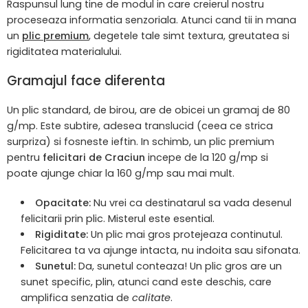
Raspunsul lung tine de modul in care creierul nostru
proceseaza informatia senzoriala. Atunci cand tii in mana
un
plic premium
, degetele tale simt textura, greutatea si
rigiditatea materialului.
Gramajul face diferenta
Un plic standard, de birou, are de obicei un gramaj de 80
g/mp. Este subtire, adesea translucid (ceea ce strica
surpriza) si fosneste ieftin. In schimb, un plic premium
pentru
felicitari de Craciun
incepe de la 120 g/mp si
poate ajunge chiar la 160 g/mp sau mai mult.
Opacitate:
Nu vrei ca destinatarul sa vada desenul
felicitarii prin plic. Misterul este esential.
Rigiditate:
Un plic mai gros protejeaza continutul.
Felicitarea ta va ajunge intacta, nu indoita sau sifonata.
Sunetul:
Da, sunetul conteaza! Un plic gros are un
sunet specific, plin, atunci cand este deschis, care
amplifica senzatia de
calitate
.