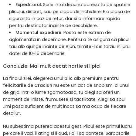
Expeditorul:
Scrie intotdeauna adresa ta pe spatele
plicului, discret, sau pe clapa de inchidere. E o plasa de
siguranta in caz de retur, dar si o informare rapida
pentru destinatar inainte de deschidere.
Momentul expedierii:
Posta este extrem de
aglomerata in decembrie. Pentru a te asigura ca plicul
tau alb ajunge inainte de Ajun, trimite-l cel tarziu in jurul
datei de 10-15 decembrie.
Concluzie: Mai mult decat hartie si lipici
La finalul zilei, alegerea unui
plic alb premium pentru
felicitarile de Craciun
nu este un act de snobism, ci unul
de grija. Intr-o lume zgomotoasa, tu alegi sa oferi un
moment de liniste, frumusete si tactilitate. Alegi sa spui
„Imi pasa suficient de mult incat sa ma ocup de fiecare
detaliu”.
Nu subestima puterea acestui gest. Plicul este primul lucru
pe care il vad, il ating si il aud. Fa-l sa conteze. Sarbatorile