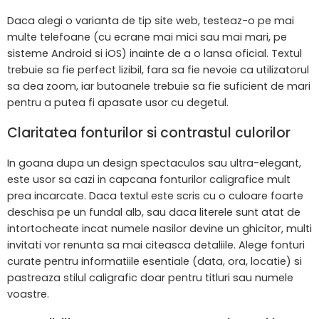
Daca alegi o varianta de tip site web, testeaz-o pe mai
multe telefoane (cu ecrane mai mici sau mai mari, pe
sisteme Android si iOS) inainte de a o lansa oficial. Textul
trebuie sa fie perfect lizibil, fara sa fie nevoie ca utilizatorul
sa dea zoom, iar butoanele trebuie sa fie suficient de mari
pentru a putea fi apasate usor cu degetul.
Claritatea fonturilor si contrastul culorilor
In goana dupa un design spectaculos sau ultra-elegant,
este usor sa cazi in capcana fonturilor caligrafice mult
prea incarcate. Daca textul este scris cu o culoare foarte
deschisa pe un fundal alb, sau daca literele sunt atat de
intortocheate incat numele nasilor devine un ghicitor, multi
invitati vor renunta sa mai citeasca detaliile. Alege fonturi
curate pentru informatiile esentiale (data, ora, locatie) si
pastreaza stilul caligrafic doar pentru titluri sau numele
voastre.