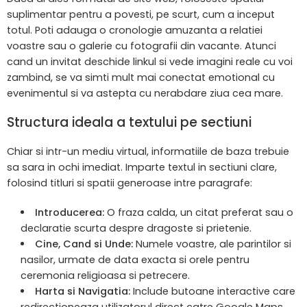
suplimentar pentru a povesti, pe scurt, cum a inceput
totul. Poti adauga o cronologie amuzanta a relatiei
voastre sau o galerie cu fotografii din vacante. Atunci
cand un invitat deschide linkul si vede imagini reale cu voi
zambind, se va simti mult mai conectat emotional cu
evenimentul si va astepta cu nerabdare ziua cea mare.
Structura ideala a textului pe sectiuni
Chiar si intr-un mediu virtual, informatiile de baza trebuie
sa sara in ochi imediat. Imparte textul in sectiuni clare,
folosind titluri si spatii generoase intre paragrafe:
Introducerea:
O fraza calda, un citat preferat sau o
declaratie scurta despre dragoste si prietenie.
Cine, Cand si Unde:
Numele voastre, ale parintilor si
nasilor, urmate de data exacta si orele pentru
ceremonia religioasa si petrecere.
Harta si Navigatia:
Include butoane interactive care
redirectioneaza utilizatorul direct catre Google Maps