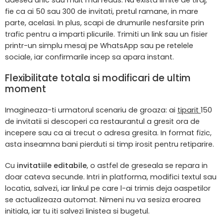
adesea unic sau mult mai redus. Nu exista limite de tiraj;
fie ca ai 50 sau 300 de invitati, pretul ramane, in mare
parte, acelasi. In plus, scapi de drumurile nesfarsite prin
trafic pentru a imparti plicurile. Trimiti un link sau un fisier
printr-un simplu mesaj pe WhatsApp sau pe retelele
sociale, iar confirmarile incep sa apara instant.
Flexibilitate totala si modificari de ultim
moment
Imagineaza-ti urmatorul scenariu de groaza: ai
tiparit
150
de invitatii si descoperi ca restaurantul a gresit ora de
incepere sau ca ai trecut o adresa gresita. In format fizic,
asta inseamna bani pierduti si timp irosit pentru retiparire.
Cu
invitatiile editabile
, o astfel de greseala se repara in
doar cateva secunde. Intri in platforma, modifici textul sau
locatia, salvezi, iar linkul pe care l-ai trimis deja oaspetilor
se actualizeaza automat. Nimeni nu va sesiza eroarea
initiala, iar tu iti salvezi linistea si bugetul.