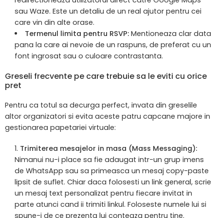
sau Waze. Este un detaliu de un real ajutor pentru cei
care vin din alte orase.
Termenul limita pentru RSVP:
Mentioneaza clar data
pana la care ai nevoie de un raspuns, de preferat cu un
font ingrosat sau o culoare contrastanta.
Greseli frecvente pe care trebuie sa le eviti cu orice
pret
Pentru ca totul sa decurga perfect, invata din greselile
altor organizatori si evita aceste patru capcane majore in
gestionarea papetariei virtuale:
Trimiterea mesajelor in masa (Mass Messaging):
Nimanui nu-i place sa fie adaugat intr-un grup imens
de WhatsApp sau sa primeasca un mesaj copy-paste
lipsit de suflet. Chiar daca folosesti un link general, scrie
un mesaj text personalizat pentru fiecare invitat in
parte atunci cand ii trimiti linkul. Foloseste numele lui si
spune-i de ce prezenta lui conteaza pentru tine.