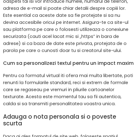
oaspetii tai isi vor introduce numele, numarul de telefon,
adresa de e-mail si poate chiar detalii despre copiii lor.
Este esential ca aceste date sa fie protejate si sa nu
devina accesibile oricui pe internet. Asigura-te ca site-ul
sau platforma pe care o folosesti utilizeaza o conexiune
securizata (cauti acel lacat mic si „https” in bara de
adrese) si ca baza de date este privata, protejata de o
parola pe care o cunosti doar tu si creatorul site-ului.
Cum sa personalizezi textul pentru un impact maxim
Pentru ca formatul virtual iti ofera mai multa libertate, poti
renunti la formularile standard, reci si extrem de formale
care se regaseau pe vremuri in pliurile cartoanelor
texturate. Acesta este momentul tau sa fii autentica,
calda si sa transmiti personalitatea voastra unica.
Adauga o nota personala si o poveste
scurta
Daca ai ales formatul de site web, foloseste spatiul