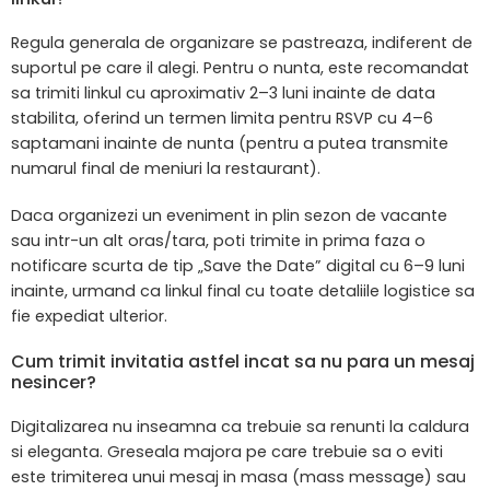
Regula generala de organizare se pastreaza, indiferent de
suportul pe care il alegi. Pentru o nunta, este recomandat
sa trimiti linkul cu aproximativ 2–3 luni inainte de data
stabilita, oferind un termen limita pentru RSVP cu 4–6
saptamani inainte de nunta (pentru a putea transmite
numarul final de meniuri la restaurant).
Daca organizezi un eveniment in plin sezon de vacante
sau intr-un alt oras/tara, poti trimite in prima faza o
notificare scurta de tip „Save the Date” digital cu 6–9 luni
inainte, urmand ca linkul final cu toate detaliile logistice sa
fie expediat ulterior.
Cum trimit invitatia astfel incat sa nu para un mesaj
nesincer?
Digitalizarea nu inseamna ca trebuie sa renunti la caldura
si eleganta. Greseala majora pe care trebuie sa o eviti
este trimiterea unui mesaj in masa (mass message) sau