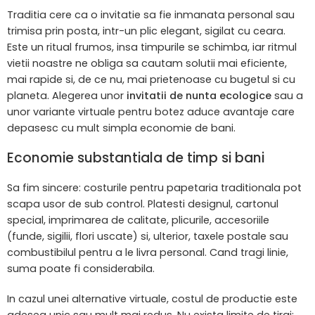
Traditia cere ca o invitatie sa fie inmanata personal sau
trimisa prin posta, intr-un plic elegant, sigilat cu ceara.
Este un ritual frumos, insa timpurile se schimba, iar ritmul
vietii noastre ne obliga sa cautam solutii mai eficiente,
mai rapide si, de ce nu, mai prietenoase cu bugetul si cu
planeta. Alegerea unor
invitatii de nunta ecologice
sau a
unor variante virtuale pentru botez aduce avantaje care
depasesc cu mult simpla economie de bani.
Economie substantiala de timp si bani
Sa fim sincere: costurile pentru papetaria traditionala pot
scapa usor de sub control. Platesti designul, cartonul
special, imprimarea de calitate, plicurile, accesoriile
(funde, sigilii, flori uscate) si, ulterior, taxele postale sau
combustibilul pentru a le livra personal. Cand tragi linie,
suma poate fi considerabila.
In cazul unei alternative virtuale, costul de productie este