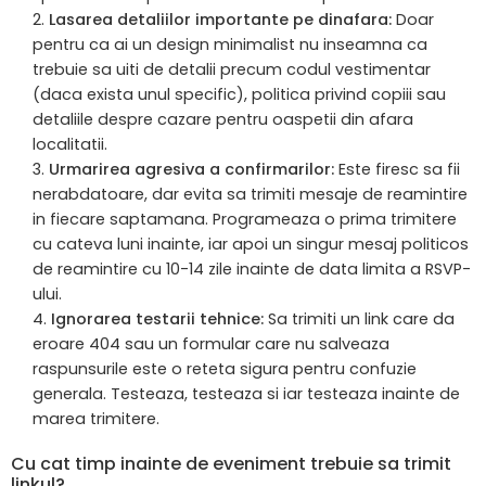
Lasarea detaliilor importante pe dinafara:
Doar
pentru ca ai un design minimalist nu inseamna ca
trebuie sa uiti de detalii precum codul vestimentar
(daca exista unul specific), politica privind copiii sau
detaliile despre cazare pentru oaspetii din afara
localitatii.
Urmarirea agresiva a confirmarilor:
Este firesc sa fii
nerabdatoare, dar evita sa trimiti mesaje de reamintire
in fiecare saptamana. Programeaza o prima trimitere
cu cateva luni inainte, iar apoi un singur mesaj politicos
de reamintire cu 10-14 zile inainte de data limita a RSVP-
ului.
Ignorarea testarii tehnice:
Sa trimiti un link care da
eroare 404 sau un formular care nu salveaza
raspunsurile este o reteta sigura pentru confuzie
generala. Testeaza, testeaza si iar testeaza inainte de
marea trimitere.
Cu cat timp inainte de eveniment trebuie sa trimit
linkul?