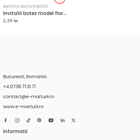
INVITATII
,
INVITATII BOTEZ
Invitatii botez model floral 16.5 cm x 10.5 cm
2,39
lei
Bucuresti, Romania
+4.0738.71.31.71
contact@e-marturii.ro
www.e-marturii.ro
Informatii