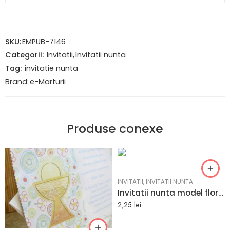
SKU:
EMPUB-7146
Categorii:
Invitatii
,
Invitatii nunta
Tag:
invitatie nunta
Brand:
e-Marturii
Produse conexe
INVITATII
,
INVITATII NUNTA
Invitatii nunta model floral sub forma de copac si un decupaj 7.8 x 21.4 cm
2,25
lei