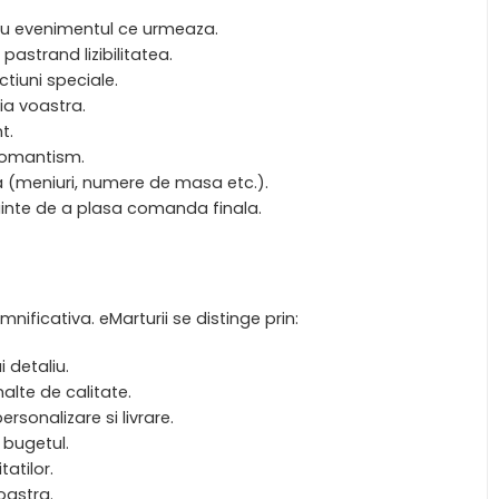
tru evenimentul ce urmeaza.
pastrand lizibilitatea.
ctiuni speciale.
ia voastra.
t.
 romantism.
ta (meniuri, numere de masa etc.).
nainte de a plasa comanda finala.
nificativa. eMarturii se distinge prin:
 detaliu.
alte de calitate.
rsonalizare si livrare.
 bugetul.
tatilor.
voastra.