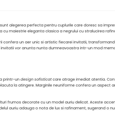
sunt alegerea perfecta pentru cuplurile care doresc sa impresi
na cu maiestrie eleganta clasica a negrului cu stralucirea rafi
i confera un aer unic si artistic fiecarei invitatii, transform
e invitatii vor anunta nunta dumneavoastra intr-un mod memora
ca printr-un
design sofisticat
care atrage imediat atentia. Conf
acuta la atingere. Marginile neuniforme confera un aspect artis
 colturi frumos decorate cu un model auriu delicat. Aceste acc
Modelul auriu adauga o nota de lux si rafinament, sugerand o 