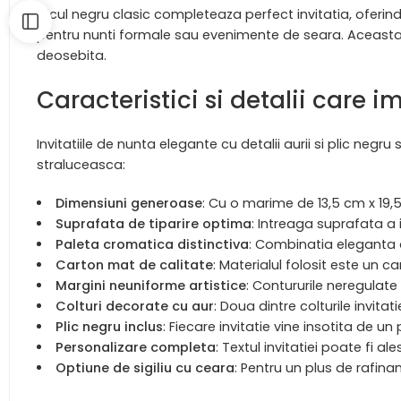
Plicul negru clasic completeaza perfect invitatia, oferi
pentru nunti formale sau evenimente de seara. Aceasta p
deosebita.
Caracteristici si detalii care 
Invitatiile de nunta elegante cu detalii aurii si plic negr
straluceasca:
Dimensiuni generoase
: Cu o marime de 13,5 cm x 19,5
Suprafata de tiparire optima
: Intreaga suprafata a i
Paleta cromatica distinctiva
: Combinatia eleganta d
Carton mat de calitate
: Materialul folosit este un 
Margini neuniforme artistice
: Contururile neregulate
Colturi decorate cu aur
: Doua dintre colturile invita
Plic negru inclus
: Fiecare invitatie vine insotita de 
Personalizare completa
: Textul invitatiei poate fi 
Optiune de sigiliu cu ceara
: Pentru un plus de rafin