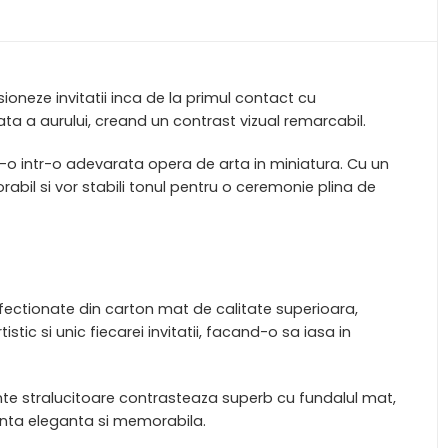
oneze invitatii inca de la primul contact cu
nata a aurului, creand un contrast vizual remarcabil.
and-o intr-o adevarata opera de arta in miniatura. Cu un
bil si vor stabili tonul pentru o ceremonie plina de
ectionate din carton mat de calitate superioara,
tic si unic fiecarei invitatii, facand-o sa iasa in
ente stralucitoare contrasteaza superb cu fundalul mat,
nunta eleganta si memorabila.