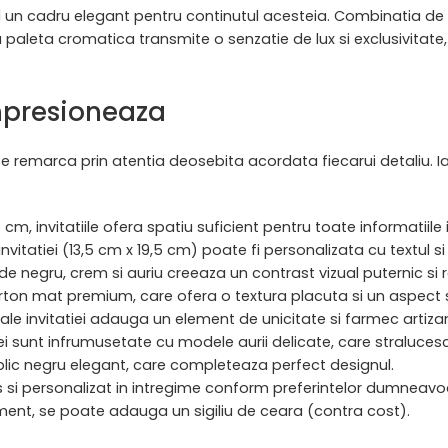
nd un cadru elegant pentru continutul acesteia. Combinatia de n
aleta cromatica transmite o senzatie de lux si exclusivitate,
impresioneaza
u se remarca prin atentia deosebita acordata fiecarui detaliu. Ia
 cm, invitatiile ofera spatiu suficient pentru toate informatii
nvitatiei (13,5 cm x 19,5 cm) poate fi personalizata cu textul si 
e negru, crem si auriu creeaza un contrast vizual puternic si r
carton mat premium, care ofera o textura placuta si un aspect s
 ale invitatiei adauga un element de unicitate si farmec artizan
tiei sunt infrumusetate cu modele aurii delicate, care stralucesc
un plic negru elegant, care completeaza perfect designul.
ales si personalizat in intregime conform preferintelor dumneavo
ament, se poate adauga un sigiliu de ceara (contra cost).