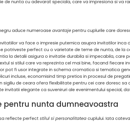
tie de nunta cu adevarat speciala, care va impresiona si va 
plic negru aduce numeroase
avantaje
pentru cuplurile care dore
 invitatiilor va face o impresie puternica asupra invitatilor inca
se potriveste perfect cu o varietate de teme de nunta, de la c
entia la detalii asigura o invitatie durabila si impecabila, care
extul si stilul care va reprezinta cel mai bine, facand fiecare in
atiilor pot fi usor integrate in schema cromatica si tematica gene
plicuri incluse, economisind timp pretios in procesul de pregatir
 sigiliu de ceara ofera flexibilitate pentru cei care doresc sa 
ste invitatii elegante ca suveniruri ale evenimentului special, d
ile pentru nunta dumneavoastra
 sa reflecte perfect
stilul si personalitatea
cuplului. Iata cateva 