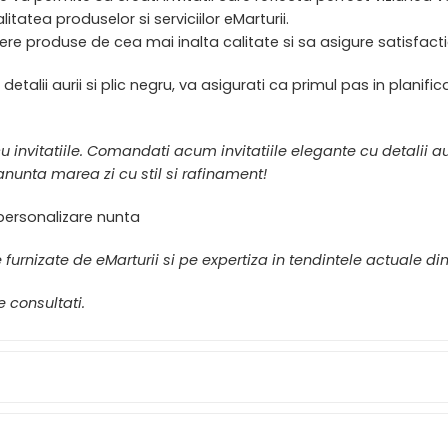
itatea produselor si serviciilor eMarturii.
ere produse de cea mai inalta calitate si sa asigure satisfactia 
etalii aurii si plic negru, va asigurati ca primul pas in planifi
u invitatiile. Comandati acum invitatiile elegante cu detalii aur
 anunta marea zi cu stil si rafinament!
, personalizare nunta
rnizate de eMarturii si pe expertiza in tendintele actuale din 
e consultati.