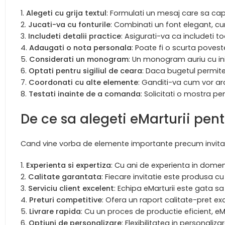
Alegeti cu grija textul
: Formulati un mesaj care sa ca
Jucati-va cu fonturile
: Combinati un font elegant, cur
Includeti detalii practice
: Asigurati-va ca includeti to
Adaugati o nota personala
: Poate fi o scurta poves
Considerati un monogram
: Un monogram auriu cu in
Optati pentru sigiliul de ceara
: Daca bugetul permite
Coordonati cu alte elemente
: Ganditi-va cum vor ara
Testati inainte de a comanda
: Solicitati o mostra p
De ce sa alegeti eMarturii pent
Cand vine vorba de elemente importante precum invitat
Experienta si expertiza
: Cu ani de experienta in domeni
Calitate garantata
: Fiecare invitatie este produsa c
Serviciu client excelent
: Echipa eMarturii este gata sa
Preturi competitive
: Ofera un raport calitate-pret ex
Livrare rapida
: Cu un proces de productie eficient, eMar
Optiuni de personalizare
: Flexibilitatea in personaliz