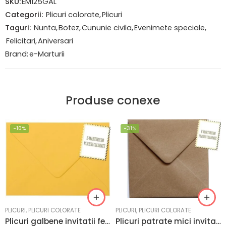
SKU:
EM125GAL
Categorii:
Plicuri colorate
,
Plicuri
Taguri:
Nunta
,
Botez
,
Cununie civila
,
Evenimete speciale
,
Felicitari
,
Aniversari
Brand:
e-Marturii
Produse conexe
-10%
-31%
PLICURI
,
PLICURI COLORATE
PLICURI
,
PLICURI COLORATE
Plicuri galbene invitatii felicitare 82 x 113 mm set 20 buc
Plicuri patrate mici invitatii hartie craft reciclata Vintage 130 x 130 mm set 20 buc