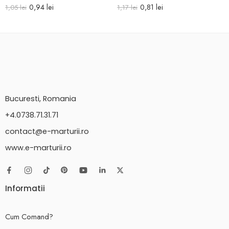
0,94
lei
0,81
lei
1,05
lei
1,17
lei
Bucuresti, Romania
+4.0738.71.31.71
contact@e-marturii.ro
www.e-marturii.ro
Informatii
Cum Comand?