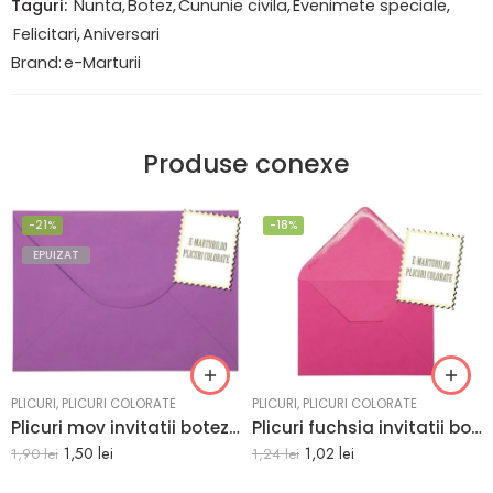
Taguri:
Nunta
,
Botez
,
Cununie civila
,
Evenimete speciale
,
Felicitari
,
Aniversari
Brand:
e-Marturii
Produse conexe
-21%
-18%
EPUIZAT
PLICURI
,
PLICURI COLORATE
PLICURI
,
PLICURI COLORATE
Plicuri mov invitatii botez C5 162×229 mm set 20 buc
Plicuri fuchsia invitatii botez 125 x 175 mm set 20 buc
1,50
lei
1,02
lei
1,90
lei
1,24
lei