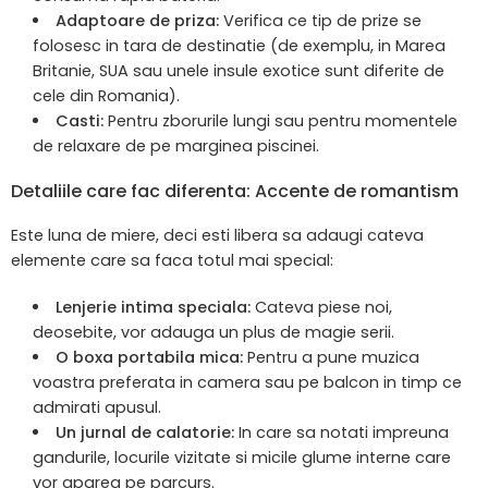
Adaptoare de priza:
Verifica ce tip de prize se
folosesc in tara de destinatie (de exemplu, in Marea
Britanie, SUA sau unele insule exotice sunt diferite de
cele din Romania).
Casti:
Pentru zborurile lungi sau pentru momentele
de relaxare de pe marginea piscinei.
Detaliile care fac diferenta: Accente de romantism
Este luna de miere, deci esti libera sa adaugi cateva
elemente care sa faca totul mai special:
Lenjerie intima speciala:
Cateva piese noi,
deosebite, vor adauga un plus de magie serii.
O boxa portabila mica:
Pentru a pune muzica
voastra preferata in camera sau pe balcon in timp ce
admirati apusul.
Un jurnal de calatorie:
In care sa notati impreuna
gandurile, locurile vizitate si micile glume interne care
vor aparea pe parcurs.