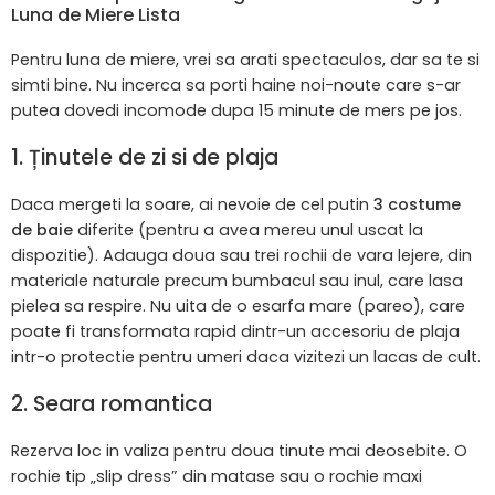
Luna de Miere Lista
Pentru luna de miere, vrei sa arati spectaculos, dar sa te si
simti bine. Nu incerca sa porti haine noi-noute care s-ar
putea dovedi incomode dupa 15 minute de mers pe jos.
1. Ținutele de zi si de plaja
Daca mergeti la soare, ai nevoie de cel putin
3 costume
de baie
diferite (pentru a avea mereu unul uscat la
dispozitie). Adauga doua sau trei rochii de vara lejere, din
materiale naturale precum bumbacul sau inul, care lasa
pielea sa respire. Nu uita de o esarfa mare (pareo), care
poate fi transformata rapid dintr-un accesoriu de plaja
intr-o protectie pentru umeri daca vizitezi un lacas de cult.
2. Seara romantica
Rezerva loc in valiza pentru doua tinute mai deosebite. O
rochie tip „slip dress” din matase sau o rochie maxi