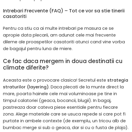
Intrebari Frecvente (FAQ) – Tot ce vor sa stie tinerii
casatoriti
Pentru ca stiu ca ai multe intrebari pe masura ce se
apropie data plecarii, am adunat cele mai frecvente
dileme ale proaspetilor casatoriti atunci cand vine vorba
de bagajul pentru luna de miere.
Ce fac daca mergem in doua destinatii cu
climate diferite?
Aceasta este o provocare clasica! Secretul este
strategia
straturilor (layering)
. Daca plecati de la munte direct la
mare, poarta hainele cele mai voluminoase pe tine in
timpul calatoriei (geaca, bocancii, blugii). In bagaj,
pastreaza doar cateva piese esentiale pentru fiecare
zona. Alege materiale care se usuca repede si care pot fi
purtate in ambele contexte (de exemplu, un tricou alb de
bumbac merge si sub o geaca, dar si cu o fusta de plaja).