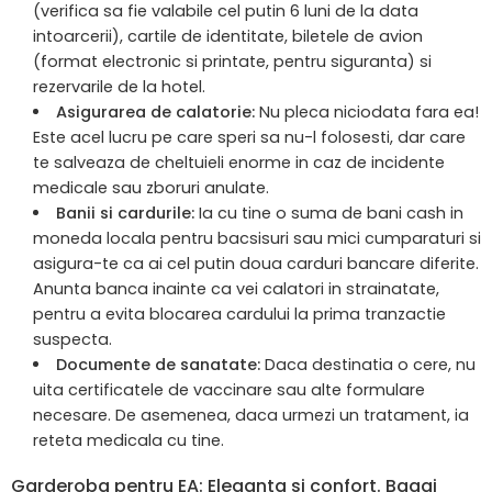
(verifica sa fie valabile cel putin 6 luni de la data
intoarcerii), cartile de identitate, biletele de avion
(format electronic si printate, pentru siguranta) si
rezervarile de la hotel.
Asigurarea de calatorie:
Nu pleca niciodata fara ea!
Este acel lucru pe care speri sa nu-l folosesti, dar care
te salveaza de cheltuieli enorme in caz de incidente
medicale sau zboruri anulate.
Banii si cardurile:
Ia cu tine o suma de bani cash in
moneda locala pentru bacsisuri sau mici cumparaturi si
asigura-te ca ai cel putin doua carduri bancare diferite.
Anunta banca inainte ca vei calatori in strainatate,
pentru a evita blocarea cardului la prima tranzactie
suspecta.
Documente de sanatate:
Daca destinatia o cere, nu
uita certificatele de vaccinare sau alte formulare
necesare. De asemenea, daca urmezi un tratament, ia
reteta medicala cu tine.
Garderoba pentru EA: Eleganta si confort. Bagaj