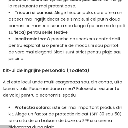
la restaurante mai pretentioase.
Tricouri si camasi:
Alege tricouri polo, care ofera un
aspect mai ingrijit decat cele simple, si cel putin doua
camasi cu maneca scurta sau lunga (pe care sa le poti
sufleca) pentru serile festive.
Incaltamintea:
O pereche de sneakers confortabili
pentru explorat si o pereche de mocasini sau pantofi
de vara mai eleganti. Slapii sunt strict pentru plaja sau
piscina.
Kit-ul de ingrijire personala (Toaleta)
Aici este locul unde multi exagereaza sau, din contra, uita
lucruri vitale. Recomandarea mea? Foloseste
recipiente
de voiaj
pentru a economisi spatiu.
Protectia solara:
Este cel mai important produs din
kit. Alege un factor de protectie ridicat (SPF 30 sau 50)
si nu uita de un balsam de buze cu SPF si o crema
hidratanta dupa plaja.