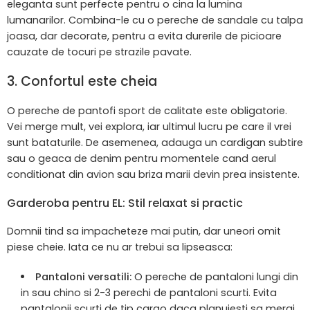
eleganta sunt perfecte pentru o cina la lumina
lumanarilor. Combina-le cu o pereche de sandale cu talpa
joasa, dar decorate, pentru a evita durerile de picioare
cauzate de tocuri pe strazile pavate.
3. Confortul este cheia
O pereche de pantofi sport de calitate este obligatorie.
Vei merge mult, vei explora, iar ultimul lucru pe care il vrei
sunt bataturile. De asemenea, adauga un cardigan subtire
sau o geaca de denim pentru momentele cand aerul
conditionat din avion sau briza marii devin prea insistente.
Garderoba pentru EL: Stil relaxat si practic
Domnii tind sa impacheteze mai putin, dar uneori omit
piese cheie. Iata ce nu ar trebui sa lipseasca:
Pantaloni versatili:
O pereche de pantaloni lungi din
in sau chino si 2-3 perechi de pantaloni scurti. Evita
pantalonii scurti de tip cargo daca planuiesti sa mergi