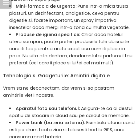
Mini-farmacia de urgenta:
Pune intr-o mica trusa
plasturi, un dezinfectant, analgezice, ceva pentru
digestie si, foarte important, un spray impotriva
insectelor daca mergi intr-o zona cu multa vegetatie.
Produse de igiena specifice:
Chiar daca hotelul
ofera sampon, poate preferi produsele tale obisnuite
care iti fac parul sa arate exact asa cum iti place in
poze. Nu uita ata dentara, deodorantul si parfumul tau
preferat (cel care ii place si lui/ei cel mai mult).
Tehnologia si Gadgeturile: Amintiri digitale
Vrem sa ne deconectam, dar vrem si sa pastram
amintirile vietii noastre.
Aparatul foto sau telefonul:
Asigura-te ca ai destul
spatiu de stocare in cloud sau pe cardul de memorie.
Power bank (bateria externa):
Esentiala atunci cand
esti pe drum toata ziua si folosesti hartile GPS, care
consuma rapid bateria.