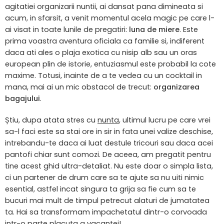
agitatiei organizarii nuntii, ai dansat pana dimineata si
acum, in sfarsit, a venit momentul acela magic pe care l-
ai visat in toate lunile de pregatiri:
luna de miere
. Este
prima voastra aventura oficiala ca familie si, indiferent
daca ati ales o plaja exotica cu nisip alb sau un oras
european plin de istorie, entuziasmul este probabil la cote
maxime. Totusi, inainte de a te vedea cu un cocktail in
mana, mai ai un mic obstacol de trecut:
organizarea
bagajului
.
Știu, dupa atata stres cu
nunta
, ultimul lucru pe care vrei
sa-l faci este sa stai ore in sir in fata unei valize deschise,
intrebandu-te daca ai luat destule tricouri sau daca acei
pantofi chiar sunt comozi. De aceea, am pregatit pentru
tine acest ghid ultra-detaliat. Nu este doar o simpla lista,
ci un partener de drum care sa te ajute sa nu uiti nimic
esential, astfel incat singura ta grija sa fie cum sa te
bucuri mai mult de timpul petrecut alaturi de jumatatea
ta. Hai sa transformam impachetatul dintr-o corvoada
intr-o parte placuta a vacantei!