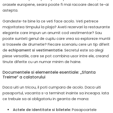
orasele europene, seara poate fi mai racoare decat te-ai
astepta.
Gandeste-te bine la ce veti face acolo. Veti petrece
majoritatea timpului la plaja? Aveti rezervari la restaurante
elegante care impun un anumit cod vestimentar? Sau
poate sunteti genul de cuplu care vrea sa exploreze muntii
si traseele de drumetie? Fiecare scenariu cere un tip diferit
de
echipament si vestimentatie
. Secretul este sa alegi
piese versatile, care se pot combina usor intre ele, creand
tinute diferite cu un numar minim de haine.
Documentele si elementele esentiale: „Sfanta
Treime” a calatorului
Daca uiti un tricou, il poti cumpara de acolo. Daca uiti
pasaportul, vacanta s-a terminat inainte sa inceapa. Iata
ce trebuie sa ai obligatoriu in geanta de mana:
Actele de identitate si biletele:
Pasapoartele