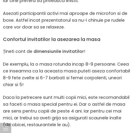
iar cine prefera sa priveasca linistit.
Asezati participantii activi mai aproape de microfon si de
boxe. Astfel incat prezentatorul sa nu-i chinuie pe rudele
care vor doar sa se relaxeze.
Confortul invitatilor la asezarea la masa
Țineti cont de
dimensiunile invitatilor
!
De exemplu, la o masa rotunda incap 8-9 persoane. Ceea
ce inseamna ca la aceasta masa puteti aseza confortabil
8-9 fete zvelte si 6-7 barbati si femei corpolenti, uneori
chiar si 5!
Daca la petrecere sunt multi copii mici, este recomandabil
sa faceti o masa special pentru ei. Dar o astfel de masa
are sens pentru copiii de peste 4 ani. Iar pentru cei mai
mici, ar trebui sa aveti grija sa asigurati scaunele inalte
(de obicei, restaurantele le au).