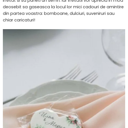
invitat si sa puneti un semn. Iar invitatii vor aprecia in mod
deosebit sa gaseasca la locul lor mici cadouri de amintire
din partea voastra: bomboane, dulciuri, suveniruri sau
chiar caricaturi!