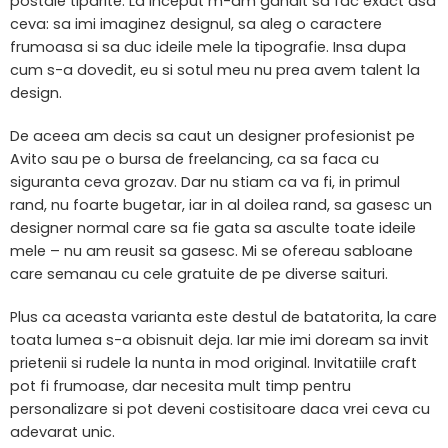
postale tiparite. La inceput m-am gandit sa fac exact asa
ceva: sa imi imaginez designul, sa aleg o caractere
frumoasa si sa duc ideile mele la tipografie. Insa dupa
cum s-a dovedit, eu si sotul meu nu prea avem talent la
design.
De aceea am decis sa caut un designer profesionist pe
Avito sau pe o bursa de freelancing, ca sa faca cu
siguranta ceva grozav. Dar nu stiam ca va fi, in primul
rand, nu foarte bugetar, iar in al doilea rand, sa gasesc un
designer normal care sa fie gata sa asculte toate ideile
mele – nu am reusit sa gasesc. Mi se ofereau sabloane
care semanau cu cele gratuite de pe diverse saituri.
Plus ca aceasta varianta este destul de batatorita, la care
toata lumea s-a obisnuit deja. Iar mie imi doream sa invit
prietenii si rudele la nunta in mod original. Invitatiile craft
pot fi frumoase, dar necesita mult timp pentru
personalizare si pot deveni costisitoare daca vrei ceva cu
adevarat unic.