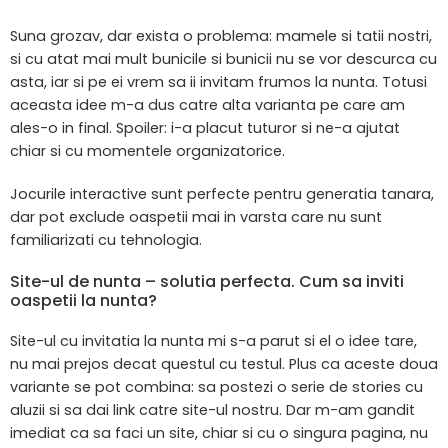
Suna grozav, dar exista o problema: mamele si tatii nostri,
si cu atat mai mult bunicile si bunicii nu se vor descurca cu
asta, iar si pe ei vrem sa ii invitam frumos la nunta. Totusi
aceasta idee m-a dus catre alta varianta pe care am
ales-o in final. Spoiler: i-a placut tuturor si ne-a ajutat
chiar si cu momentele organizatorice.
Jocurile interactive sunt perfecte pentru generatia tanara,
dar pot exclude oaspetii mai in varsta care nu sunt
familiarizati cu tehnologia.
Site-ul de nunta – solutia perfecta. Cum sa inviti
oaspetii la nunta?
Site-ul cu invitatia la nunta mi s-a parut si el o idee tare,
nu mai prejos decat questul cu testul. Plus ca aceste doua
variante se pot combina: sa postezi o serie de stories cu
aluzii si sa dai link catre site-ul nostru. Dar m-am gandit
imediat ca sa faci un site, chiar si cu o singura pagina, nu