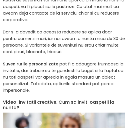
Astfel de suveniruri vor ramane apoi ca amintire la noi si la
oaspeti, va fi placut sa le pastreze. Cu atat mai mult ca
aveam deja contacte de la serviciu, chiar si cu reducere
corporativa.
Dar s-a dovedit ca aceasta reducere se aplica doar
pentru comenzi mari, iar noi aveam o nunta mica de 30 de
persoane. Și variantele de suveniruri nu erau chiar multe:
cani, pixuri, blocnote, tricouri.
Suvenirurile personalizate
pot fi o adaugare frumoasa la
invitatie, dar trebuie sa te gandesti la buget si la faptul ca
nu toti oaspetii vor aprecia in egala masura un obiect
personalizat. Totodata, optiunile standard pot parea
impersonale.
Video-invitatii creative. Cum sa inviti oaspetii la
nunta?