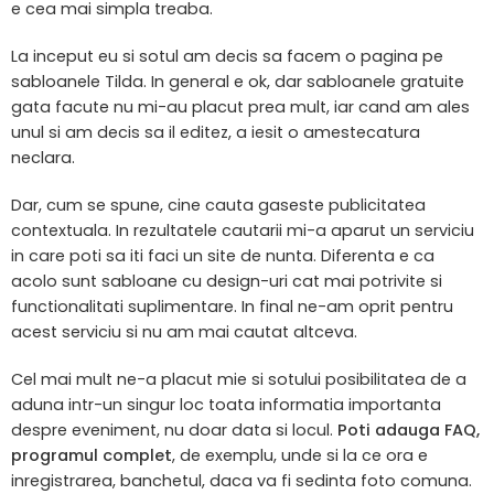
e cea mai simpla treaba.
La inceput eu si sotul am decis sa facem o pagina pe
sabloanele Tilda. In general e ok, dar sabloanele gratuite
gata facute nu mi-au placut prea mult, iar cand am ales
unul si am decis sa il editez, a iesit o amestecatura
neclara.
Dar, cum se spune, cine cauta gaseste publicitatea
contextuala. In rezultatele cautarii mi-a aparut un serviciu
in care poti sa iti faci un site de nunta. Diferenta e ca
acolo sunt sabloane cu design-uri cat mai potrivite si
functionalitati suplimentare. In final ne-am oprit pentru
acest serviciu si nu am mai cautat altceva.
Cel mai mult ne-a placut mie si sotului posibilitatea de a
aduna intr-un singur loc toata informatia importanta
despre eveniment, nu doar data si locul.
Poti adauga FAQ,
programul complet
, de exemplu, unde si la ce ora e
inregistrarea, banchetul, daca va fi sedinta foto comuna.