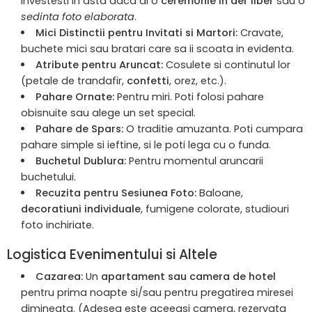
investesti in asta daca ai o
ceremonie in aer liber
sau o
sedinta foto elaborata
.
Mici Distinctii pentru Invitati si Martori:
Cravate,
buchete mici sau bratari care sa ii scoata in evidenta.
Atribute pentru Aruncat:
Cosulete si continutul lor
(petale de trandafir,
confetti
, orez, etc.).
Pahare Ornate:
Pentru miri. Poti folosi pahare
obisnuite sau alege un set special.
Pahare de Spars:
O traditie amuzanta. Poti cumpara
pahare simple si ieftine, si le poti lega cu o funda.
Buchetul Dublura:
Pentru momentul aruncarii
buchetului.
Recuzita pentru Sesiunea Foto:
Baloane,
decoratiuni individuale
, fumigene colorate, studiouri
foto inchiriate.
Logistica Evenimentului si Altele
Cazarea:
Un
apartament sau camera de hotel
pentru prima noapte si/sau pentru pregatirea miresei
dimineata. (Adesea este aceeasi camera, rezervata