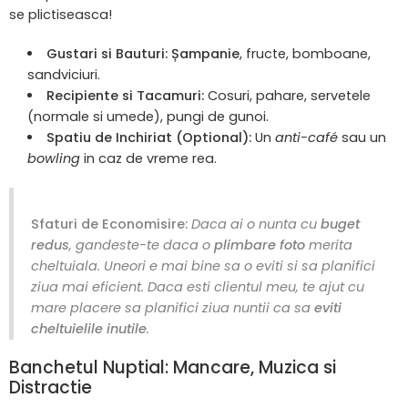
se plictiseasca!
Gustari si Bauturi:
Șampanie
, fructe, bomboane,
sandviciuri.
Recipiente si Tacamuri:
Cosuri, pahare, servetele
(normale si umede), pungi de gunoi.
Spatiu de Inchiriat (Optional):
Un
anti-café
sau un
bowling
in caz de vreme rea.
Sfaturi de Economisire:
Daca ai o nunta cu
buget
redus
, gandeste-te daca o
plimbare foto
merita
cheltuiala. Uneori e mai bine sa o eviti si sa planifici
ziua mai eficient. Daca esti clientul meu, te ajut cu
mare placere sa planifici ziua nuntii ca sa
eviti
cheltuielile inutile
.
Banchetul Nuptial: Mancare, Muzica si
Distractie