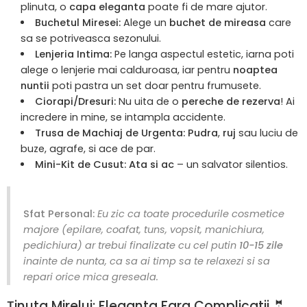
plinuta, o
capa eleganta
poate fi de mare ajutor.
Buchetul Miresei:
Alege un
buchet de mireasa
care
sa se potriveasca sezonului.
Lenjeria Intima:
Pe langa aspectul estetic, iarna poti
alege o lenjerie mai calduroasa, iar pentru
noaptea
nuntii
poti pastra un set doar pentru frumusete.
Ciorapi/Dresuri:
Nu uita de o
pereche de rezerva
! Ai
incredere in mine, se intampla accidente.
Trusa de Machiaj de Urgenta:
Pudra
,
ruj
sau luciu de
buze, agrafe, si ace de par.
Mini-Kit de Cusut:
Ata si ac
– un salvator silentios.
Sfat Personal:
Eu zic ca toate procedurile cosmetice
majore (epilare, coafat, tuns, vopsit, manichiura,
pedichiura) ar trebui finalizate cu cel putin
10-15 zile
inainte de nunta, ca sa ai timp sa te relaxezi si sa
repari orice mica greseala.
Ținuta Mirelui: Eleganta Fara Complicatii 🤵