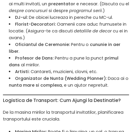
ai multi invitati, un
prezentator
e necesar. (Discuta cu el
despre concursuri
si despre
programul serii
.)
DJ-ul:
De obicei lucreaza in pereche cu MC-ul.
Florist-Decoratori:
Oamenii care aduc frumusete in
locatie. (Asigura-te ca discuti
detaliile de decor
cu ei in
avans.)
Oficiantul de Ceremonie:
Pentru o
cununie in aer
liber
.
Profesor de Dans:
Pentru a pune la punct
primul
dans
al mirilor.
Artisti:
Cantareti, muzicieni, clovni, etc.
Organizator de Nunta (Wedding Planner):
Daca ai o
nunta mare si complexa
, e un ajutor nepretuit.
Logistica de Transport: Cum Ajungi la Destinatie?
De la masina mirilor la transportul invitatilor, planificarea
transportului este cruciala.
Masina Mirilor:
Poate fi o limuzina, un cal, o trasura,