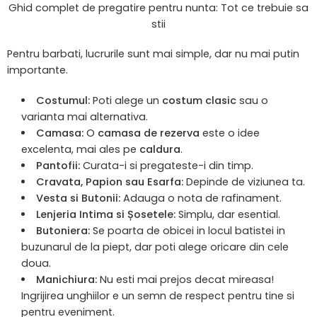
Ghid complet de pregatire pentru nunta: Tot ce trebuie sa
stii
Pentru barbati, lucrurile sunt mai simple, dar nu mai putin
importante.
Costumul:
Poti alege un
costum clasic
sau o
varianta mai alternativa.
Camasa:
O
camasa de rezerva
este o idee
excelenta, mai ales pe
caldura
.
Pantofii:
Curata-i si pregateste-i din timp.
Cravata, Papion sau Esarfa:
Depinde de viziunea ta.
Vesta si Butonii:
Adauga o nota de rafinament.
Lenjeria Intima si Șosetele:
Simplu, dar esential.
Butoniera:
Se poarta de obicei in locul batistei in
buzunarul de la piept, dar poti alege oricare din cele
doua.
Manichiura:
Nu esti mai prejos decat mireasa!
Ingrijirea unghiilor e un semn de respect pentru tine si
pentru eveniment.