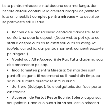
Lista pentru mireasa e intotdeauna cea mai lunga, dar
fiecare detaliu contribuie la crearea imaginii de
printesa
.
Iata un
checklist complet pentru mireasa
– tu decizi ce
se potriveste stilului tau!
Rochia de Mireasa:
Piesa centrala! Gandeste-te la
confort, nu doar la aspect. (Daca vrei, te pot ajuta cu
sfaturi despre
cum sa te misti
sau
cum sa mergi la
toaleta
cu rochia, dar pentru moment, concentreaza-te
pe alegere!)
Voalul sau Alte Accesorii de Par:
Fata
, diadema sau
alte ornamente pe cap.
Incaltamintea pentru Mireasa:
Cel mai des sunt
pantofii eleganti. Iti recomand sa ii
incalti
din timp, ca
sa nu ai surprize dureroase in ziua nuntii.
Jartiera (Subjupa):
Nu e obligatorie, dar face parte
din traditie.
Accesorii de Purtat Peste Rochie:
Bolero
, capa, sal,
sau palatin. Daca ai o nunta
iarna
sau esti o mireasa