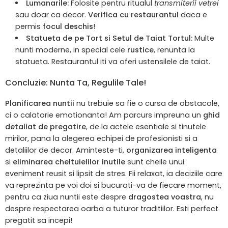
Lumanarile:
Folosite pentru ritualul
transmiterii vetrei
sau doar ca decor.
Verifica cu restaurantul
daca e
permis
focul deschis
!
Statueta de pe Tort si Setul de Taiat Tortul:
Multe
nunti moderne, in special cele
rustice
, renunta la
statueta. Restaurantul iti va oferi ustensilele de taiat.
Concluzie: Nunta Ta, Regulile Tale!
Planificarea nuntii
nu trebuie sa fie o cursa de obstacole,
ci o calatorie emotionanta! Am parcurs impreuna un
ghid
detaliat de pregatire
, de la actele esentiale si tinutele
mirilor, pana la alegerea echipei de profesionisti si a
detaliilor de decor. Aminteste-ti,
organizarea inteligenta
si
eliminarea cheltuielilor inutile
sunt cheile unui
eveniment reusit si lipsit de stres. Fii relaxat, ia deciziile care
va reprezinta pe voi doi si bucurati-va de fiecare moment,
pentru ca ziua nuntii este despre
dragostea voastra
, nu
despre respectarea oarba a tuturor traditiilor. Esti perfect
pregatit sa incepi!