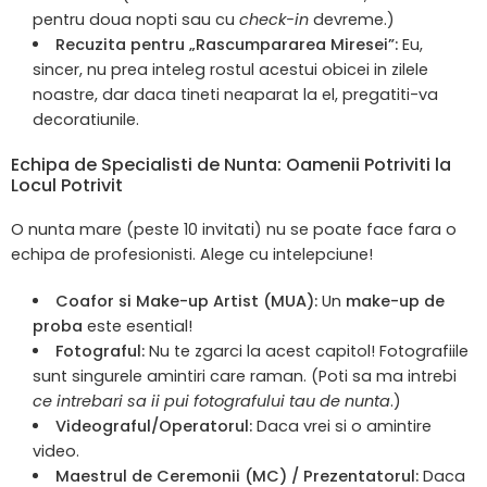
pentru doua nopti sau cu
check-in
devreme.)
Recuzita pentru „Rascumpararea Miresei”:
Eu,
sincer, nu prea inteleg rostul acestui obicei in zilele
noastre, dar daca tineti neaparat la el, pregatiti-va
decoratiunile.
Echipa de Specialisti de Nunta: Oamenii Potriviti la
Locul Potrivit
O nunta mare (peste 10 invitati) nu se poate face fara o
echipa de profesionisti. Alege cu intelepciune!
Coafor si Make-up Artist (MUA):
Un
make-up de
proba
este esential!
Fotograful:
Nu te zgarci la acest capitol! Fotografiile
sunt singurele amintiri care raman. (Poti sa ma intrebi
ce intrebari sa ii pui fotografului tau de nunta
.)
Videograful/Operatorul:
Daca vrei si o amintire
video.
Maestrul de Ceremonii (MC) / Prezentatorul:
Daca