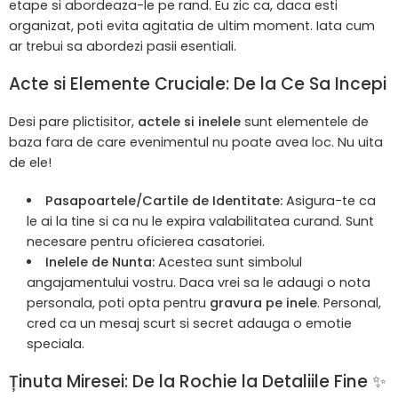
etape si abordeaza-le pe rand. Eu zic ca, daca esti
organizat, poti evita agitatia de ultim moment. Iata cum
ar trebui sa abordezi pasii esentiali.
Acte si Elemente Cruciale: De la Ce Sa Incepi
Desi pare plictisitor,
actele si inelele
sunt elementele de
baza fara de care evenimentul nu poate avea loc. Nu uita
de ele!
Pasapoartele/Cartile de Identitate:
Asigura-te ca
le ai la tine si ca nu le expira valabilitatea curand. Sunt
necesare pentru oficierea casatoriei.
Inelele de Nunta:
Acestea sunt simbolul
angajamentului vostru. Daca vrei sa le adaugi o nota
personala, poti opta pentru
gravura pe inele
. Personal,
cred ca un mesaj scurt si secret adauga o emotie
speciala.
Ținuta Miresei: De la Rochie la Detaliile Fine ✨