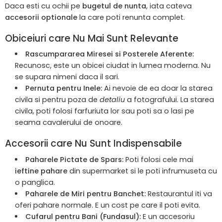
Daca esti cu ochii pe
bugetul de nunta
, iata cateva
accesorii optionale
la care poti renunta complet.
Obiceiuri care Nu Mai Sunt Relevante
Rascumpararea Miresei si Posterele Aferente:
Recunosc, este un obicei ciudat in lumea moderna. Nu
se supara nimeni daca il sari.
Pernuta pentru Inele:
Ai nevoie de ea doar la starea
civila si pentru poza de
detaliu
a fotografului. La starea
civila, poti folosi farfuriuta lor sau poti sa o lasi pe
seama cavalerului de onoare.
Accesorii care Nu Sunt Indispensabile
Paharele Pictate de Spars:
Poti folosi cele mai
ieftine pahare
din supermarket si le poti infrumuseta cu
o panglica.
Paharele de Miri pentru Banchet:
Restaurantul iti va
oferi pahare normale. E un cost pe care il poti evita.
Cufarul pentru Bani (Fundasul):
E un accesoriu