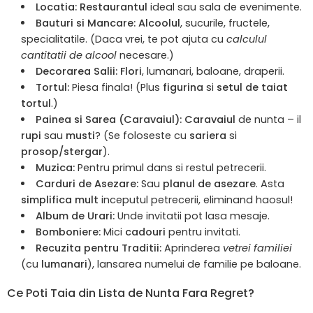
Locatia:
Restaurantul
ideal sau sala de evenimente.
Bauturi si Mancare:
Alcoolul
, sucurile, fructele,
specialitatile. (Daca vrei, te pot ajuta cu
calculul
cantitatii de alcool
necesare.)
Decorarea Salii:
Flori
, lumanari, baloane, draperii.
Tortul:
Piesa finala! (Plus
figurina
si
setul de taiat
tortul
.)
Painea si Sarea (Caravaiul):
Caravaiul
de nunta – il
rupi
sau
musti
? (Se foloseste cu
sariera
si
prosop/stergar
).
Muzica:
Pentru primul dans si restul petrecerii.
Carduri de Asezare:
Sau
planul de asezare
. Asta
simplifica mult
inceputul petrecerii, eliminand haosul!
Album de Urari:
Unde invitatii pot lasa mesaje.
Bomboniere:
Mici
cadouri
pentru invitati.
Recuzita pentru Traditii:
Aprinderea
vetrei familiei
(cu
lumanari
), lansarea numelui de familie pe baloane.
Ce Poti Taia din Lista de Nunta Fara Regret?