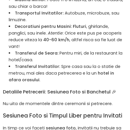
sau chiar o barca!
Transportul Invitatilor:
Autobuze, microbuze, sau
limuzine.
Decoratiuni pentru Masini:
Fluturi
, ghirlande,
panglici, sau inele.
Atentie
: Orice este pus pe acoperis
reduce viteza la
40-60 km/h
, altfel risca sa fie luat de
vant!
Transferul de Seara:
Pentru miri, de la restaurant la
hotel/casa.
Transferul Invitatilor:
Spre casa sau la o statie de
metrou, mai ales daca petrecerea e la un
hotel in
afara orasului
.
Detaliile Petrecerii: Sesiunea Foto si Banchetul 🎉
Nu uita de momentele dintre ceremonii si petrecere.
Sesiunea Foto si Timpul Liber pentru Invitati
In timp ce voi faceti
sesiunea foto
, invitatii nu trebuie sa