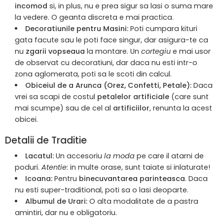
incomod
si, in plus, nu e prea sigur sa lasi o suma mare
la vedere. O geanta discreta e mai practica.
Decoratiunile pentru Masini:
Poti cumpara kituri
gata facute sau le poti face singur, dar asigura-te ca
nu
zgarii vopseaua
la montare. Un
cortegiu
e mai usor
de observat cu decoratiuni, dar daca nu esti intr-o
zona aglomerata, poti sa le scoti din calcul.
Obiceiul de a Arunca (Orez, Confetti, Petale):
Daca
vrei sa scapi de costul
petalelor artificiale
(care sunt
mai scumpe) sau de cel al
artificiilor
, renunta la acest
obicei.
Detalii de Traditie
Lacatul:
Un accesoriu
la moda
pe care il atarni de
poduri.
Atentie
: in multe orase, sunt taiate si inlaturate!
Icoana:
Pentru
binecuvantarea parinteasca
. Daca
nu esti super-traditional, poti sa o lasi deoparte.
Albumul de Urari:
O alta modalitate de a pastra
amintiri, dar nu e obligatoriu.