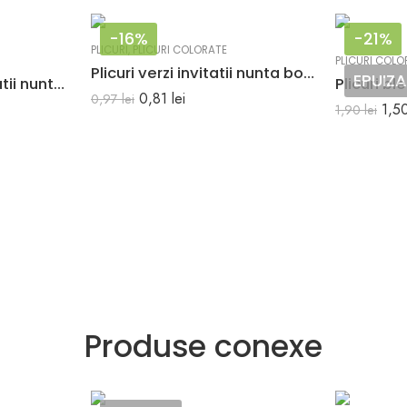
-16%
-21%
PLICURI
,
PLICURI COLORATE
PLICURI COLO
Plicuri verzi invitatii nunta botez C6 114 x 162 mm set 20 buc
EPUIZ
Plicuri albastre invitatii nunta botez C6 114 x 162 mm set 20 buc
0,81
lei
0,97
lei
1,5
1,90
lei
Produse conexe