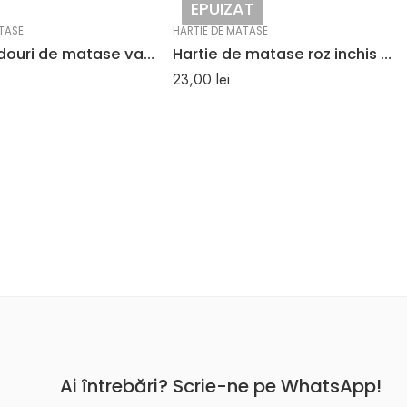
EPUIZAT
TASE
HARTIE DE MATASE
Hartie cadouri de matase vanila ivorie set 24 buc
Hartie de matase roz inchis set 24 bucati
23,00
lei
Ai întrebări? Scrie-ne pe WhatsApp!