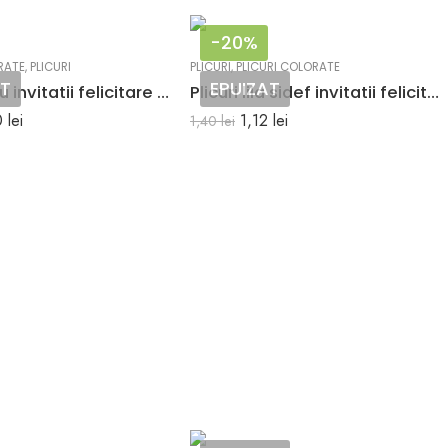
-20%
RATE
,
PLICURI
PLICURI
,
PLICURI COLORATE
AT
EPUIZAT
Plicuri bleu invitatii felicitare C5 162 x 229 mm set 20 buc
Plicuri lila sidef invitatii felicitare 125 x 175 mm set 20 buc
0
lei
1,12
lei
1,40
lei