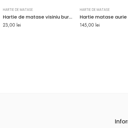
HARTIE DE MATASE
HARTIE DE MATASE
Hartie de matase visiniu burgundy set 24 bucati
23,00
lei
145,00
lei
Info