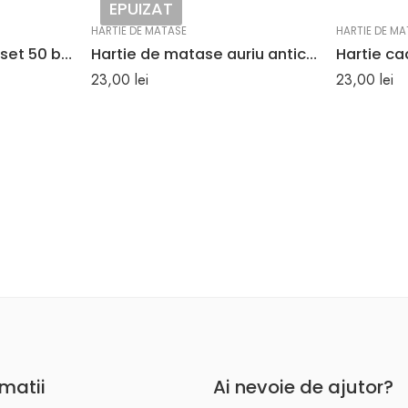
EPUIZAT
HARTIE DE MATASE
HARTIE DE MA
Hartie matase aurie set 50 bucati
Hartie de matase auriu antic set 24 buc
23,00
lei
23,00
lei
rmatii
Ai nevoie de ajutor?