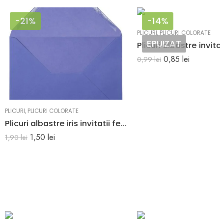
-21%
-14%
PLICURI
,
PLICURI COLORATE
EPUIZAT
0,85
lei
0,99
lei
PLICURI
,
PLICURI COLORATE
Plicuri albastre iris invitatii felicitare C5 162 x 229 mm set 20 buc
1,50
lei
1,90
lei