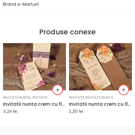
Brand:
e-Marturii
Produse conexe
INVITATII NUNTA
,
INVITATII
INVITATII
,
INVITATII NUNTA
Invitatii nunta crem cu flori roz elegante 14 x 20.7 cm
Invitatii nunta crem cu flori orange 7.9 x 21.5 cm
3,24
lei
2,50
lei