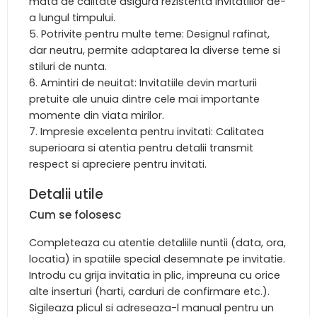
mata de calitate asigura rezistenta invitatiilor de-
a lungul timpului.
Potrivite pentru multe teme: Designul rafinat,
dar neutru, permite adaptarea la diverse teme si
stiluri de nunta.
Amintiri de neuitat: Invitatiile devin marturii
pretuite ale unuia dintre cele mai importante
momente din viata mirilor.
Impresie excelenta pentru invitati: Calitatea
superioara si atentia pentru detalii transmit
respect si apreciere pentru invitati.
Detalii utile
Cum se folosesc
Completeaza cu atentie detaliile nuntii (data, ora,
locatia) in spatiile special desemnate pe invitatie.
Introdu cu grija invitatia in plic, impreuna cu orice
alte inserturi (harti, carduri de confirmare etc.).
Sigileaza plicul si adreseaza-l manual pentru un