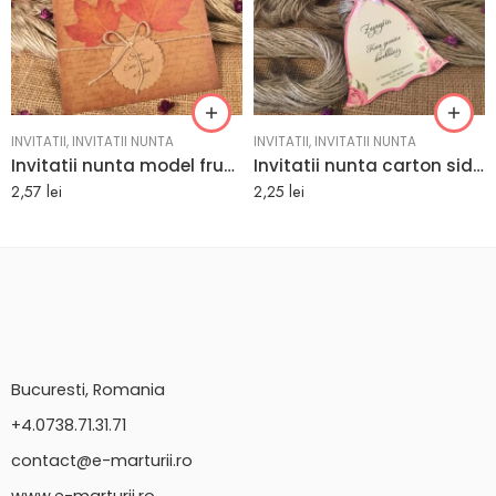
INVITATII
,
INVITATII NUNTA
INVITATII
,
INVITATII NUNTA
Invitatii nunta model frunze de artar 16.5 x 16.5 cm
Invitatii nunta carton sidefat in forma de rochita 11.5 x 15.2 cm
2,57
lei
2,25
lei
Bucuresti, Romania
+4.0738.71.31.71
contact@e-marturii.ro
www.e-marturii.ro