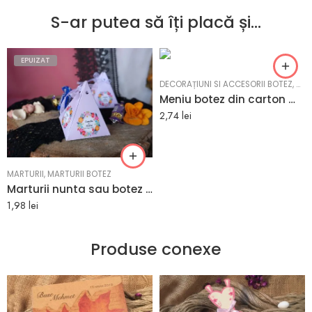
S-ar putea să îți placă și…
EPUIZAT
DECORAȚIUNI SI ACCESORII BOTEZ
,
MEN
Meniu botez din carton mat cu figurina
2,74
lei
MARTURII
,
MARTURII BOTEZ
Marturii nunta sau botez umplute cu bomboane 6.5 x 8.2 cm
1,98
lei
Produse conexe