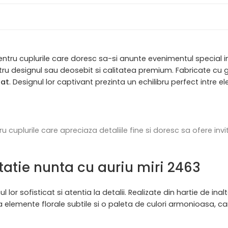
 pentru cuplurile care doresc sa-si anunte evenimentul special
u designul sau deosebit si calitatea premium. Fabricate cu g
nat
. Designul lor captivant prezinta un echilibru perfect intre 
cuplurile care apreciaza detaliile fine si doresc sa ofere invi
vitatie nunta cu auriu miri 2463
 lor sofisticat si atentia la detalii. Realizate din hartie de in
 elemente florale subtile si o paleta de culori armonioasa, car