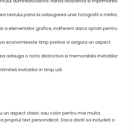
mentului dumneavoastra. Hartia rezistenta si imprimarea
area textului pana la adaugarea unei fotografii a mirilor,
i a elementelor grafice, indiferent daca optati pentru
ru va economiseste timp pretios si asigura un aspect
tea adauga o nota distinctiva si memorabila invitatiilor
iteti invitatilor in timp util.
tru un aspect clasic sau color pentru mai multa
propriul text personalizat. Daca doriti sa includeti o