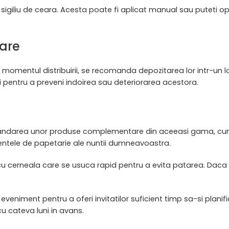
sigiliu de ceara. Acesta poate fi aplicat manual sau puteti op
are
a momentul distribuirii, se recomanda depozitarea lor intr-un lo
tii pentru a preveni indoirea sau deteriorarea acestora.
mandarea unor produse complementare din aceeasi gama, cum a
mentele de papetarie ale nuntii dumneavoastra.
te cu cerneala care se usuca rapid pentru a evita patarea. Daca
 eveniment pentru a oferi invitatilor suficient timp sa-si planifi
cu cateva luni in avans.