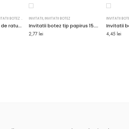
TATII BOTEZ BAIAT
INVITATII
,
INVITATII BOTEZ
INVITATII BOT
Invitatii botez forma de ratusca 9 cm x 19.5 cm
Invitatii botez tip papirus 15.6 x 23 cm
2,77
lei
4,45
lei