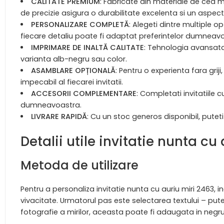
CALITATE PREMIUM
: Fabricate din materiale de cea m
de precizie asigura o durabilitate excelenta si un aspec
PERSONALIZARE COMPLETĂ
: Alegeti dintre multiple o
fiecare detaliu poate fi adaptat preferintelor dumneav
IMPRIMARE DE INALTĂ CALITATE
: Tehnologia avansata
varianta alb-negru sau color.
ASAMBLARE OPȚIONALĂ
: Pentru o experienta fara gri
impecabil al fiecarei invitatii.
ACCESORII COMPLEMENTARE
: Completati invitatiile
dumneavoastra.
LIVRARE RAPIDĂ
: Cu un stoc generos disponibil, puteti 
Detalii utile invitatie nunta cu
Metoda de utilizare
Pentru a personaliza invitatie nunta cu auriu miri 2463,
vivacitate. Urmatorul pas este selectarea textului – pute
fotografie a mirilor, aceasta poate fi adaugata in negru