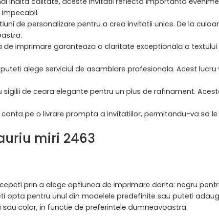
ai inalta calitate, aceste invitatii reflecta importanta eveni
t impecabil.
ptiuni de personalizare pentru a crea invitatii unice. De la culo
oastra.
 de imprimare garanteaza o claritate exceptionala a textului s
ji, puteti alege serviciul de asamblare profesionala. Acest luc
 cu sigilii de ceara elegante pentru un plus de rafinament. Aces
conta pe o livrare prompta a invitatiilor, permitandu-va sa le trim
 auriu miri 2463
 incepeti prin a alege optiunea de imprimare dorita: negru pen
ti opta pentru unul din modelele predefinite sau puteti adauga 
 sau color, in functie de preferintele dumneavoastra.