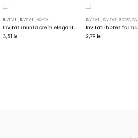
INVITATII
,
INVITATII NUNTA
INVITATII
,
INVITATII BOTEZ
,
INVI
Invitatii nunta crem elegante model in relief 26.7 x 10.2 cm
3,51
lei
2,79
lei