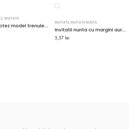
EZ
,
INVITATII
INVITATII
,
INVITATII NUNTA
Invitatii botez model trenulet model alb rosu 12 cm x 16 cm
Invitatii nunta cu margini aurii şi model cu iniţialele mirilor 11.5 x 27.5 cm
3,57
lei