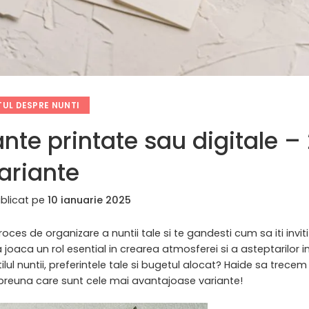
UL DESPRE NUNTI
ante printate sau digitale –
ariante
blicat pe
10 ianuarie 2025
proces de organizare a nuntii tale si te gandesti cum sa iti invit
oaca un rol esential in crearea atmosferei si a asteptarilor invi
ilul nuntii, preferintele tale si bugetul alocat? Haide sa trecem 
 impreuna care sunt cele mai avantajoase variante!